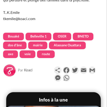
T..K.Emile
tkemile@koaci.com
Bouaké
Belleville 1
OSER
BNETD
dos d'âne
mairie
Alassane Ouattara
axe
voie
route
Partager
Facebook
Twitter
Email
Gmail
Par
Koaci
Messenger
WhatsApp
Infos à la une