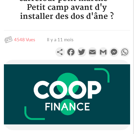
Petit camp avant d'y
installer des dos d'âne ?
4548 Vues
Il y a 11 mois
Partager
Facebook
Twitter
Email
Gmail
Messen
W