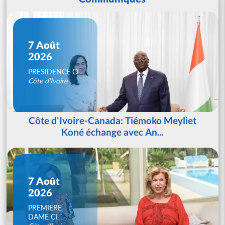
7 Août
2026
PRESIDENCE CI
Côte d'Ivoire
Côte d'Ivoire-Canada: Tiémoko Meyliet
Koné échange avec An...
7 Août
2026
PREMIERE
DAME CI