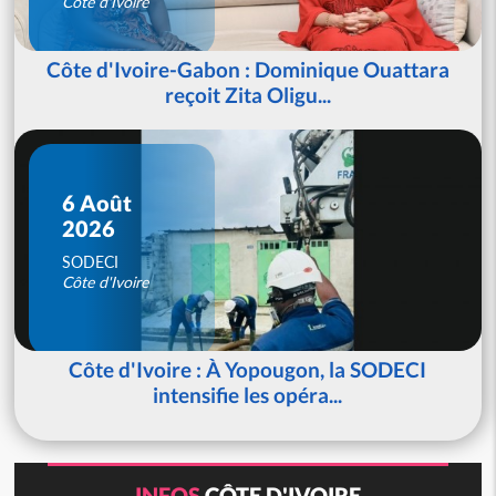
Côte d'Ivoire
Côte d'Ivoire-Gabon : Dominique Ouattara
reçoit Zita Oligu...
6 Août
2026
SODECI
Côte d'Ivoire
Côte d'Ivoire : À Yopougon, la SODECI
intensifie les opéra...
INFOS
CÔTE D'IVOIRE