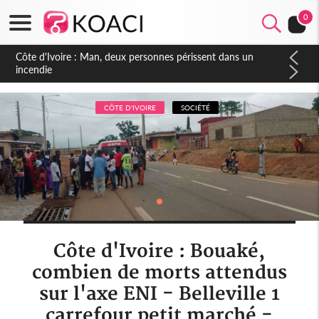
0
Côte d'Ivoire : Séileu, la célébration de la fête nationale
transformée en vaste campagne contre les produits
dépigmentants dangereux
CÔTE D'IVOIRE
SOCIÉTÉ
Côte d'Ivoire : Bouaké,
combien de morts attendus
sur l'axe ENI - Belleville 1
carrefour petit marché -