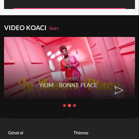
VIDEO KOACI
Voir+
RAP IVOIRE
YILIM - BONNE PLACE
Général
Thèmes