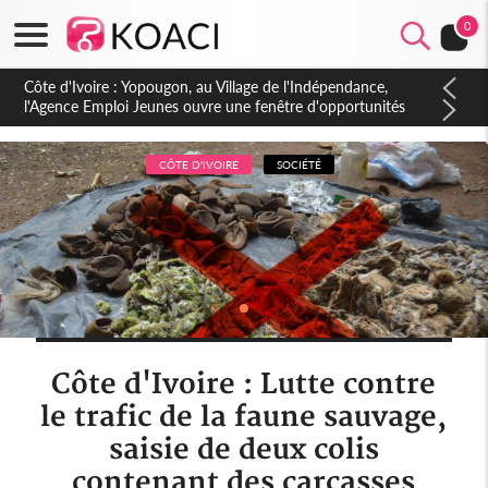
0
Côte d'Ivoire : CHU de Treichville, après la fronde, les agents
contractuels obtiennent un accord avec la direction sur les
arriérés du SMIG 2023
CÔTE D'IVOIRE
SOCIÉTÉ
Côte d'Ivoire : Lutte contre
le trafic de la faune sauvage,
saisie de deux colis
contenant des carcasses