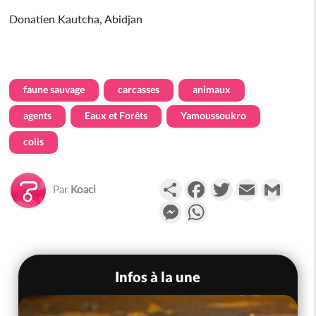
Donatien Kautcha, Abidjan
faune sauvage
carcasses
animaux
agents
Eaux et Forêts
Yamoussoukro
colis
Partager
Facebook
Twitter
Email
Gmail
Par
Koaci
Messenger
WhatsApp
Infos à la une