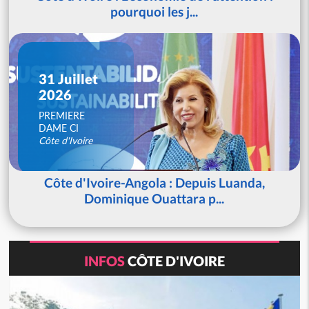
pourquoi les j...
31 Juillet
2026
PREMIERE
DAME CI
Côte d'Ivoire
Côte d'Ivoire-Angola : Depuis Luanda,
Dominique Ouattara p...
INFOS
CÔTE D'IVOIRE