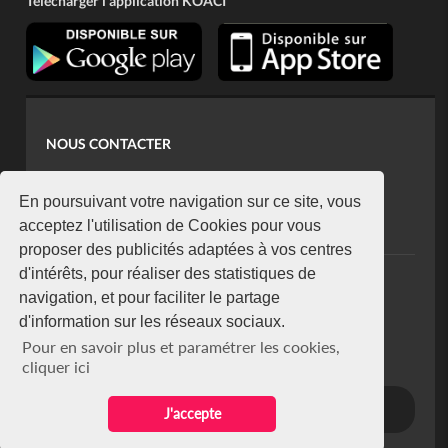
Télécharger l'application KOACI
NOUS CONTACTER
contact@koaci.com
koaci@yahoo.fr
En poursuivant votre navigation sur ce site, vous
+225 07 08 85 52 93
acceptez l'utilisation de Cookies pour vous
proposer des publicités adaptées à vos centres
d'intérêts, pour réaliser des statistiques de
NEWSLETTER
navigation, et pour faciliter le partage
Restez connecté via notre newsletter
d'information sur les réseaux sociaux.
S'abonner
Pour en savoir plus et paramétrer les cookies,
Se désabonner
cliquer ici
J'accepte