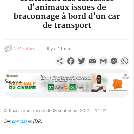
d'animaux issues de
braconnage à bord d'un car
de transport
2715 Vues
Il y a 11 mois
Partager
Facebook
Twitter
Email
Gmail
Messen
W
© Koaci.com - mercredi 03 septembre 2025 - 11:44
Les
carcasses
(DR)