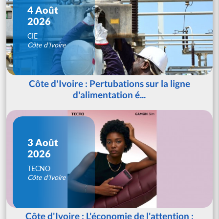
4 Août
2026
CIE
Côte d'Ivoire
Côte d'Ivoire : Pertubations sur la ligne
d'alimentation é...
3 Août
2026
TECNO
Côte d'Ivoire
Côte d'Ivoire : L'économie de l'attention :