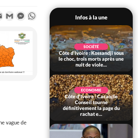
k
tter
Email
Gmail
Messenger
WhatsApp
Infos à la une
POLITIQUE
SOCIÉTÉ
ire : Indépendance
Côte d'Ivoire : Kossandji sous
Yopougon coeur
le choc, trois morts après une
 la célébration...
nuit de viole...
ECONOMIE
Côte d'Ivoire : Cacao, le
SOCIÉTÉ
ire : Réforme de la
Conseil tourne
té civile, le
définitivement la page du
nt valide six dé...
rachat e...
une vague de