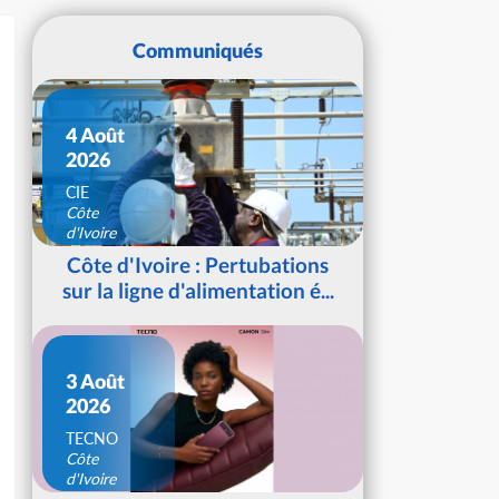
Communiqués
4 Août
2026
CIE
Côte
d'Ivoire
Côte d'Ivoire : Pertubations
sur la ligne d'alimentation é...
3 Août
2026
TECNO
Côte
d'Ivoire