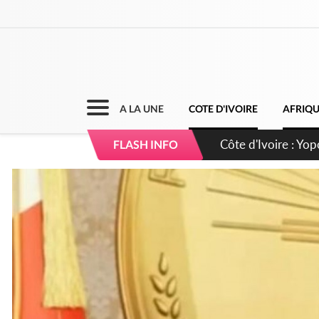
A LA UNE
COTE D'IVOIRE
AFRIQ
Côte d'Ivoire : CHU
FLASH INFO
direction sur les 