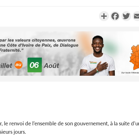
Partager
Faceboo
Twi
Côte d'Ivo
2026, 
battant de
Côte d'Ivo
socié
gouverneme
r, le renvoi de l’ensemble de son gouvernement, à la suite d’
ieurs jours.