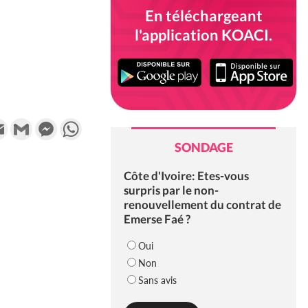
En téléchargeant
l'application KOACI.
k
tter
Email
Gmail
Messenger
WhatsApp
SONDAGE
Côte d'Ivoire: Etes-vous
surpris par le non-
renouvellement du contrat de
Emerse Faé ?
Oui
Non
Sans avis