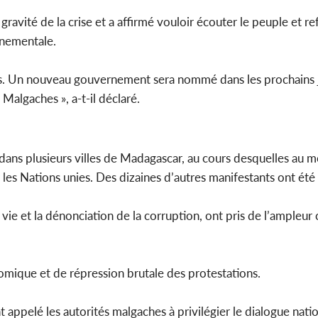
gravité de la crise et a affirmé vouloir écouter le peuple et re
Côte d'
rnementale.
sanitaire
modernise
ns. Un nouveau gouvernement sera nommé dans les prochains 
Malgaches », a-t-il déclaré.
 dans plusieurs villes de Madagascar, au cours desquelles au 
les Nations unies. Des dizaines d’autres manifestants ont été 
vie et la dénonciation de la corruption, ont pris de l’ampleur
omique et de répression brutale des protestations.
pelé les autorités malgaches à privilégier le dialogue nation