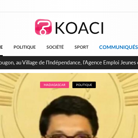
COMMUNIQUÉS
UE
POLITIQUE
SOCIÉTÉ
SPORT
 de Treichville, après la fronde, les agents contractuels obti
arriérés du SMIG 2023
MADAGASCAR
POLITIQUE