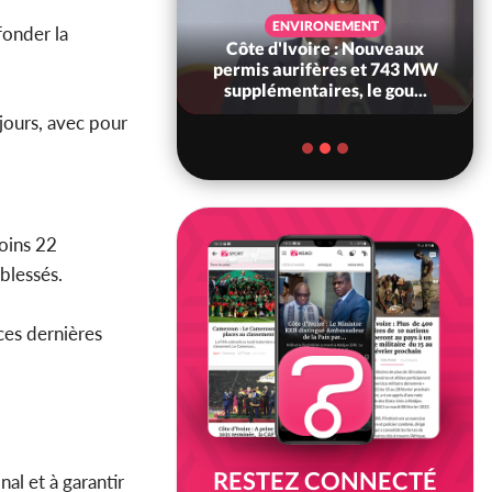
SANTÉ
ENVIRONEMENT
fonder la
Ivoire : Réforme
Côte d'Ivoire : Nouveaux
, le gouvernement
permis aurifères et 743 MW
 ses structures...
supplémentaires, le gou...
jours, avec pour
moins 22
blessés.
 ces dernières
RESTEZ CONNECTÉ
al et à garantir