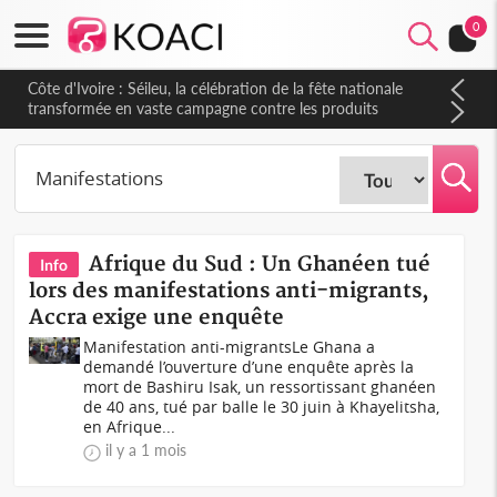
0
Côte d'Ivoire : Séileu, la célébration de la fête nationale
transformée en vaste campagne contre les produits
dépigmentants dangereux
Afrique du Sud : Un Ghanéen tué
Info
lors des manifestations anti-migrants,
Accra exige une enquête
Manifestation anti-migrantsLe Ghana a
demandé l’ouverture d’une enquête après la
mort de Bashiru Isak, un ressortissant ghanéen
de 40 ans, tué par balle le 30 juin à Khayelitsha,
en Afrique...
il y a 1 mois