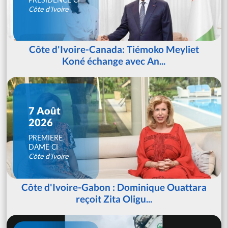
Côte d'Ivoire
Côte d'Ivoire-Canada: Tiémoko Meyliet
Koné échange avec An...
7 Août
2026
PREMIERE
DAME CI
Côte d'Ivoire
Côte d'Ivoire-Gabon : Dominique Ouattara
reçoit Zita Oligu...