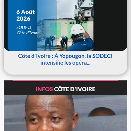
6 Août
2026
SODECI
Côte d'Ivoire
Côte d'Ivoire : À Yopougon, la SODECI
intensifie les opéra...
INFOS
CÔTE D'IVOIRE