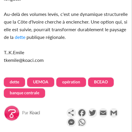
Au-delà des volumes levés, c'est une dynamique structurelle
que la Côte d'Ivoire cherche à enclencher. Une option qui, si
elle est suivie, pourrait transformer durablement le paysage
de la
dette
publique régionale.
T..K.Emile
tkemile@koaci.com
dette
UEMOA
opération
BCEAO
banque centrale
Partager
Facebook
Twitter
Email
Gmail
Par
Koaci
Messenger
WhatsApp