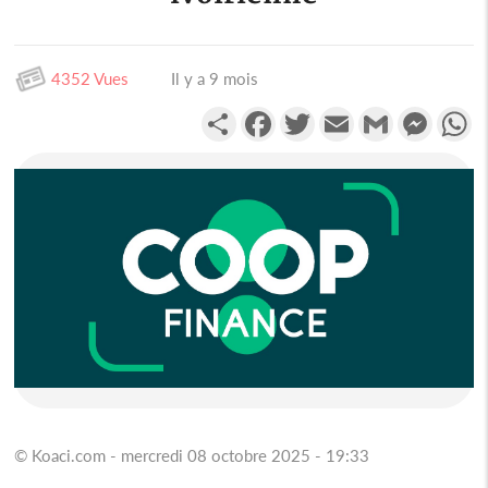
4352 Vues
Il y a 9 mois
Partager
Facebook
Twitter
Email
Gmail
Messen
W
© Koaci.com - mercredi 08 octobre 2025 - 19:33