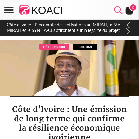
0
Côte d'Ivoire : Indépendance 2026, Thiam plaide pour un
environnement démocratique plus apaisé
CÔTE D'IVOIRE
ECONOMIE
Côte d'Ivoire : Une émission
de long terme qui confirme
la résilience économique
ivoirienne