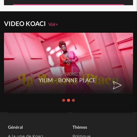
VIDEO KOACI
Voir+
RAP IVOIRE
YILIM - BONNE PLACE
Général
Thèmes
A la une de Koaci
Politique