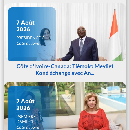
7 Août
2026
PRESIDENCE CI
Côte d'Ivoire
Côte d'Ivoire-Canada: Tiémoko Meyliet
Koné échange avec An...
7 Août
2026
PREMIERE
DAME CI
Côte d'Ivoire