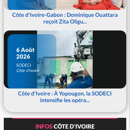
Côte d'Ivoire-Gabon : Dominique Ouattara
reçoit Zita Oligu...
6 Août
2026
SODECI
Côte d'Ivoire
Côte d'Ivoire : À Yopougon, la SODECI
intensifie les opéra...
INFOS
CÔTE D'IVOIRE