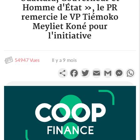
Homme d'État », le PR
remercie le VP Tiémoko
Meyliet Koné pour
l'initiative
54947 Vues
Il y a 9 mois
Partager
Facebook
Twitter
Email
Gmail
Messen
W