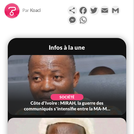
Partager
Facebook
Twitter
Email
Gmail
Par
Koaci
Messenger
WhatsApp
Infos à la une
SOCIÉTÉ
Côte d'Ivoire : MIRAH, la guerre des
communiqués s'intensifie entre la MA-M...