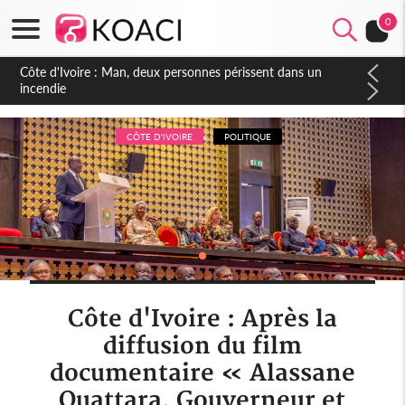
0
Côte d'Ivoire : Séileu, la célébration de la fête nationale
transformée en vaste campagne contre les produits
dépigmentants dangereux
CÔTE D'IVOIRE
POLITIQUE
Côte d'Ivoire : Après la
diffusion du film
documentaire « Alassane
Ouattara, Gouverneur et