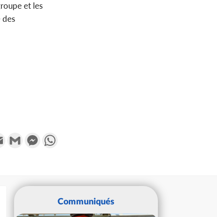
roupe et les
e des
k
tter
Email
Gmail
Messenger
WhatsApp
Communiqués