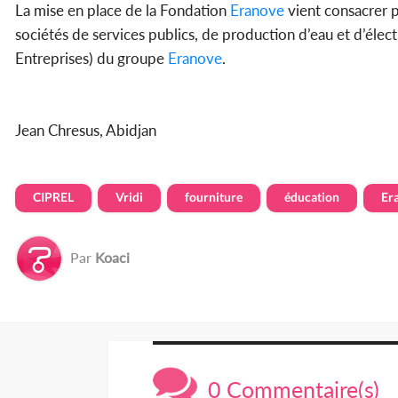
La mise en place de la Fondation
Eranove
vient consacrer p
sociétés de services publics, de production d’eau et d’élec
Entreprises) du groupe
Eranove
.
Jean Chresus, Abidjan
CIPREL
Vridi
fourniture
éducation
Er
Par
Koaci
0 Commentaire(s)