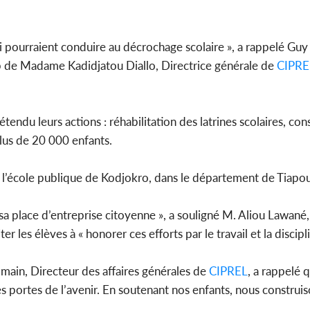
qui pourraient conduire au décrochage scolaire », a rappelé Gu
hip de Madame Kadidjatou Diallo, Directrice générale de
CIPRE
étendu leurs actions : réhabilitation des latrines scolaires, co
plus de 20 000 enfants.
t à l’école publique de Kodjokro, dans le département de Tiapo
a place d’entreprise citoyenne », a souligné M. Aliou Lawané,
iter les élèves à « honorer ces efforts par le travail et la discipl
main, Directeur des affaires générales de
CIPREL
, a rappelé 
les portes de l’avenir. En soutenant nos enfants, nous construi