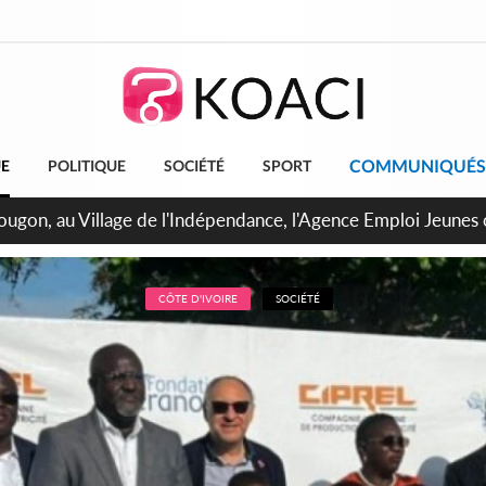
COMMUNIQUÉS
UE
POLITIQUE
SOCIÉTÉ
SPORT
 de Treichville, après la fronde, les agents contractuels obti
arriérés du SMIG 2023
CÔTE D'IVOIRE
SOCIÉTÉ