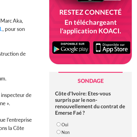
RESTEZ CONNECTÉ
y Marc Aka,
En téléchargeant
L
, pour son
l'application KOACI.
nstruction de
um.
SONDAGE
Côte d'Ivoire: Etes-vous
 inspecteur de
surpris par le non-
ine ».
renouvellement du contrat de
Emerse Faé ?
que l’entreprise
Oui
sons la Côte
Non