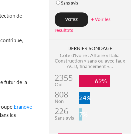
Sans avis
otection de
+ Voir les
resultats
 contribue,
DERNIER SONDAGE
Côte d'Ivoire : Affaire « Italia
Construction » sans ou avec faux
ACD, financement «...
2355
69%
e futur de la
Oui
808
24%
Non
 groupe
Eranove
226
7%
dans les
Sans avis