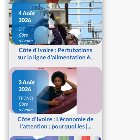
4 Août
2026
CIE
Côte
d'Ivoire
Côte d'Ivoire : Pertubations
sur la ligne d'alimentation é...
3 Août
2026
TECNO
Côte
d'Ivoire
Côte d'Ivoire : L'économie de
l'attention : pourquoi les j...