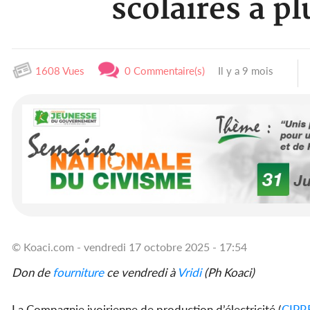
scolaires à pl
1608 Vues
0 Commentaire(s)
Il y a 9 mois
© Koaci.com - vendredi 17 octobre 2025 - 17:54
Don de
fourniture
ce vendredi à
Vridi
(Ph Koaci)
La Compagnie ivoirienne de production d’électricité (
CIPR