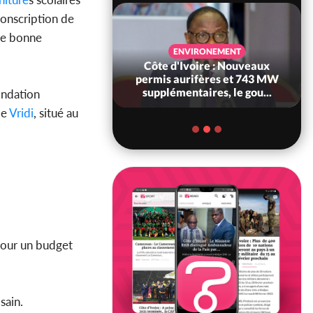
conscription de
de bonne
SANTÉ
ENVIRONEMENT
Ivoire : Réforme
Côte d'Ivoire : Nouveaux
, le gouvernement
permis aurifères et 743 MW
 ses structures...
supplémentaires, le gou...
ondation
de
Vridi
, situé au
pour un budget
sain.