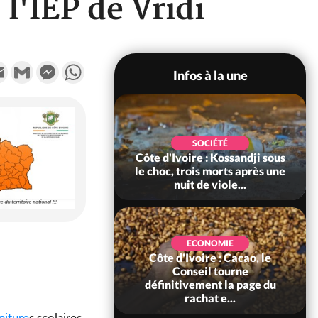
 l'IEP de Vridi
k
tter
Email
Gmail
Messenger
WhatsApp
Infos à la une
POLITIQUE
SOCIÉTÉ
ire : Indépendance
Côte d'Ivoire : Kossandji sous
Yopougon coeur
le choc, trois morts après une
 la célébration...
nuit de viole...
ECONOMIE
Côte d'Ivoire : Cacao, le
SOCIÉTÉ
ire : Réforme de la
Conseil tourne
té civile, le
définitivement la page du
nt valide six dé...
rachat e...
niture
s scolaires