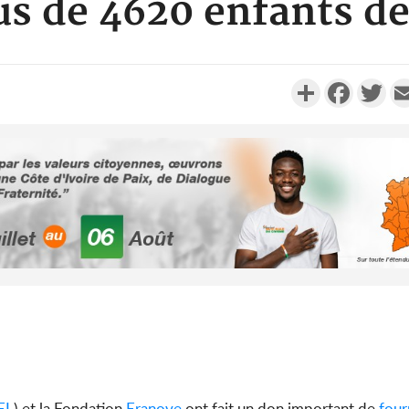
us de 4620 enfants de
Partager
Faceboo
Twi
Côte d'Ivo
2026, 
battant de
Côte d'Ivo
socié
gouverneme
EL
) et la Fondation
Eranove
ont fait un don important de
four