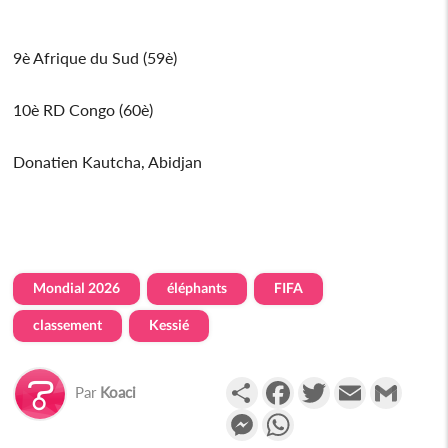
9è Afrique du Sud (59è)
10è RD Congo (60è)
Donatien Kautcha, Abidjan
Mondial 2026
éléphants
FIFA
classement
Kessié
Partager
Facebook
Twitter
Email
Gmail
Par
Koaci
Messenger
WhatsApp