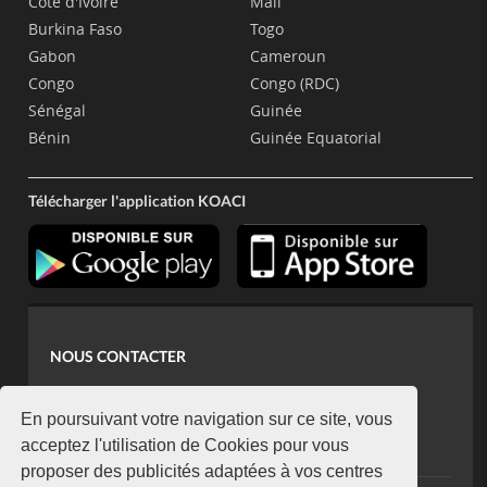
Côte d'Ivoire
Mali
Burkina Faso
Togo
Gabon
Cameroun
Congo
Congo (RDC)
Sénégal
Guinée
Bénin
Guinée Equatorial
Télécharger l'application KOACI
NOUS CONTACTER
contact@koaci.com
koaci@yahoo.fr
En poursuivant votre navigation sur ce site, vous
+225 07 08 85 52 93
acceptez l'utilisation de Cookies pour vous
proposer des publicités adaptées à vos centres