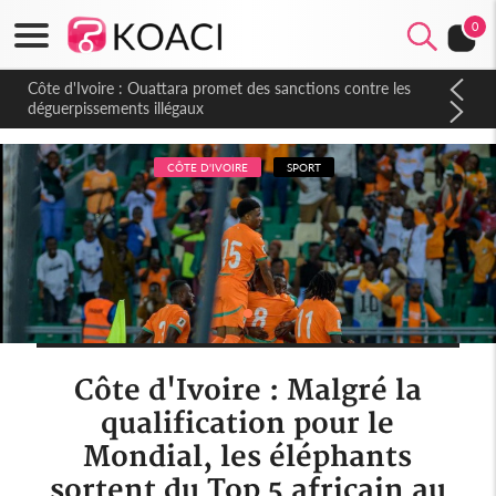
0
Côte d'Ivoire : Ouattara promet des sanctions contre les
déguerpissements illégaux
CÔTE D'IVOIRE
SPORT
Côte d'Ivoire : Malgré la
qualification pour le
Mondial, les éléphants
sortent du Top 5 africain au