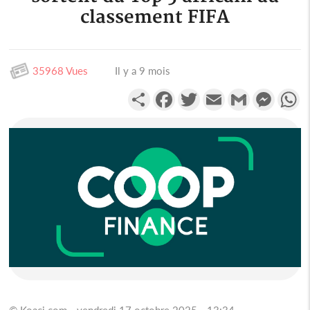
classement FIFA
35968 Vues
Il y a 9 mois
Partager
Facebook
Twitter
Email
Gmail
Messen
W
© Koaci.com - vendredi 17 octobre 2025 - 13:34