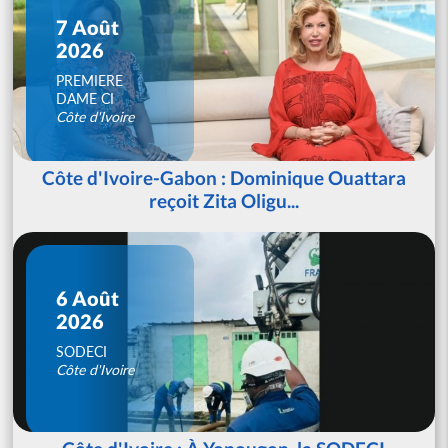
7 Août
2026
PREMIERE
DAME CI
Côte d'Ivoire
Côte d'Ivoire-Gabon : Dominique Ouattara
reçoit Zita Oligu...
6 Août
2026
SODECI
Côte d'Ivoire