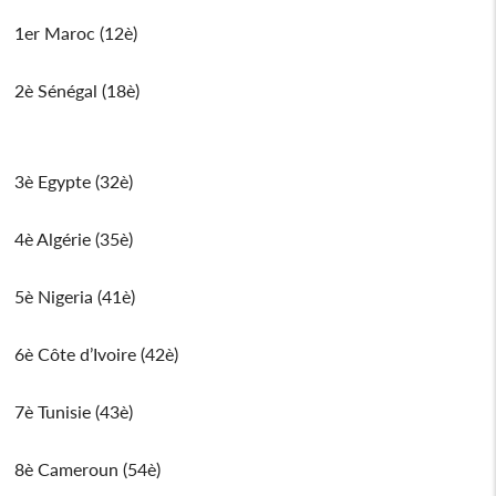
1er Maroc (12è)
2è Sénégal (18è)
3è Egypte (32è)
4è Algérie (35è)
5è Nigeria (41è)
6è Côte d’Ivoire (42è)
7è Tunisie (43è)
8è Cameroun (54è)