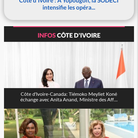
Côte d'Ivoire : À Yopougon, la SODECI
intensifie les opéra...
INFOS
CÔTE D'IVOIRE
Côte d'Ivoire-Canada: Tiémoko Meyliet Koné
échange avec Anita Anand, Ministre des Aff...