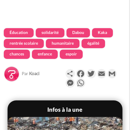
Éducation
solidarité
Dabou
Kaka
rentrée scolaire
humanitaire
égalité
chances
enfance
espoir
Partager
Facebook
Twitter
Email
Gmail
Par
Koaci
Messenger
WhatsApp
Infos à la une