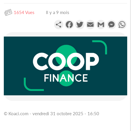
1654 Vues
Il y a 9 mois
Partager
Facebook
Twitter
Email
Gmail
Messen
W
© Koaci.com - vendredi 31 octobre 2025 - 16:50