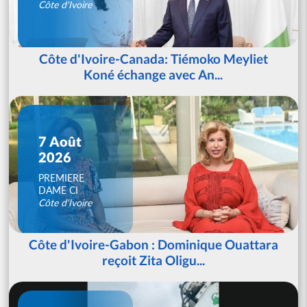
Côte d'Ivoire
Côte d'Ivoire-Canada: Tiémoko Meyliet
Koné échange avec An...
7 Août
2026
PREMIERE
DAME CI
Côte d'Ivoire
Côte d'Ivoire-Gabon : Dominique Ouattara
reçoit Zita Oligu...