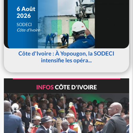
6 Août
2026
SODECI
Côte d'Ivoire
Côte d'Ivoire : À Yopougon, la SODECI
intensifie les opéra...
INFOS
CÔTE D'IVOIRE