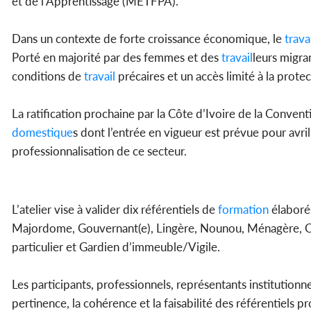
et de l’Apprentissage (METFPA).
Dans un contexte de forte croissance économique, le
travai
Porté en majorité par des femmes et des
travail
leurs migra
conditions de
travail
précaires et un accès limité à la protec
La ratification prochaine par la Côte d’Ivoire de la Convent
domestique
s dont l’entrée en vigueur est prévue pour avr
professionnalisation de ce secteur.
L’atelier vise à valider dix référentiels de
formation
élaborés
Majordome, Gouvernant(e), Lingère, Nounou, Ménagère, Cuis
particulier et Gardien d’immeuble/Vigile.
Les participants, professionnels, représentants institution
pertinence, la cohérence et la faisabilité des référentiels 