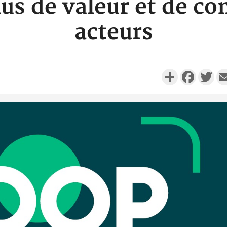
us de valeur et de co
acteurs
Partager
Faceboo
Twi