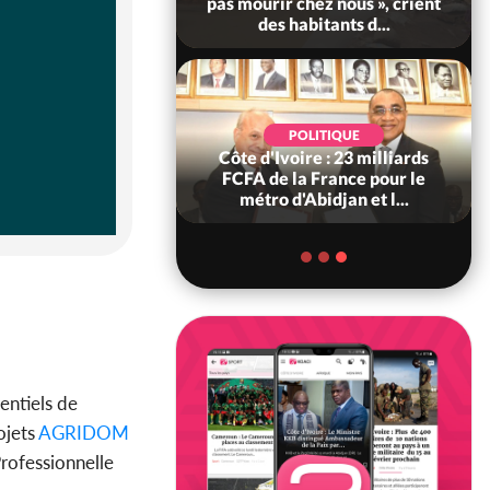
Alassane Ouattara accorde
la grâce à 4 661...
POLITIQUE
Côte d'Ivoire : 66è
anniversaire de
l'indépendance, Alassane
Ouattara prome...
entiels de
ojets
AGRIDOM
Professionnelle