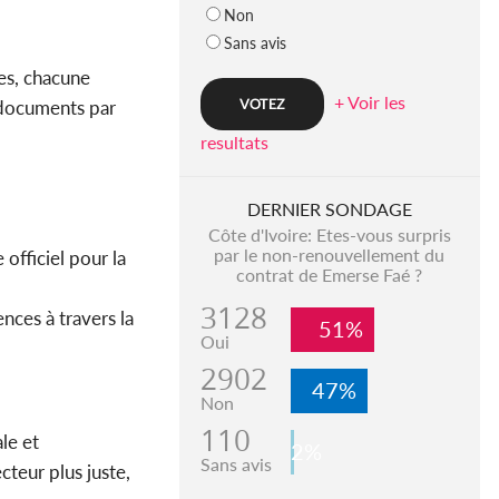
Non
Sans avis
ues, chacune
+ Voir les
 documents par
resultats
DERNIER SONDAGE
Côte d'Ivoire: Etes-vous surpris
par le non-renouvellement du
officiel pour la
contrat de Emerse Faé ?
3128
nces à travers la
51%
Oui
2902
47%
Non
110
le et
2%
Sans avis
cteur plus juste,