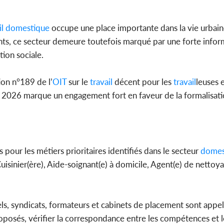
l
domestique
occupe une place importante dans la vie urbaine
nts, ce secteur demeure toutefois marqué par une forte inform
tion sociale.
ion n°189 de l’
OIT
sur le
travail
décent pour les
travail
leuses 
il 2026 marque un engagement fort en faveur de la formalisati
 pour les métiers prioritaires identifiés dans le secteur
domes
inier(ère), Aide-soignant(e) à domicile, Agent(e) de nettoy
nels, syndicats, formateurs et cabinets de placement sont appel
proposés, vérifier la correspondance entre les compétences et l