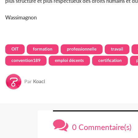
plus structuré et plus respectueux des droits humains et du
Wassimagnon
OIT
formation
professionnelle
travail
convention189
emploi décents
certification
Par
Koaci
0 Commentaire(s)