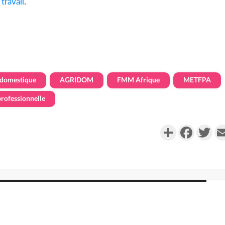
travail
.
domestique
AGRIDOM
FMM Afrique
METFPA
professionnelle
Partager
Faceboo
Twi