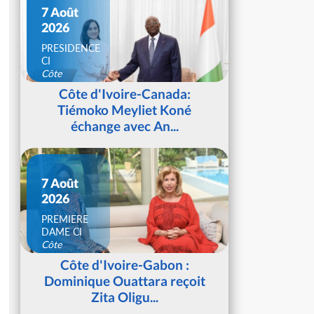
7 Août
2026
PRESIDENCE
CI
Côte
d'Ivoire
Côte d'Ivoire-Canada:
Tiémoko Meyliet Koné
échange avec An...
7 Août
2026
PREMIERE
DAME CI
Côte
d'Ivoire
Côte d'Ivoire-Gabon :
Dominique Ouattara reçoit
Zita Oligu...