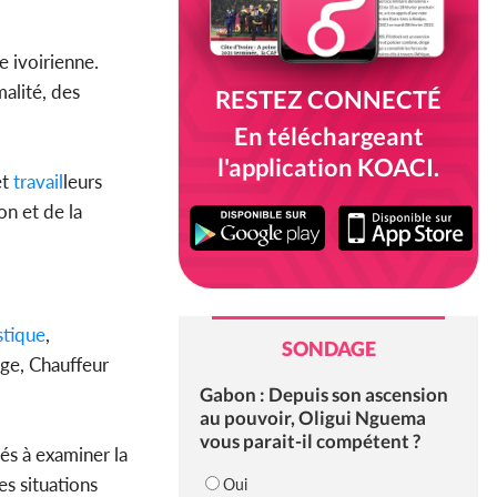
 ivoirienne.
alité, des
RESTEZ CONNECTÉ
En téléchargeant
l'application KOACI.
et
travail
leurs
on et de la
tique
,
SONDAGE
age, Chauffeur
Gabon : Depuis son ascension
au pouvoir, Oligui Nguema
vous parait-il compétent ?
és à examiner la
es situations
Oui