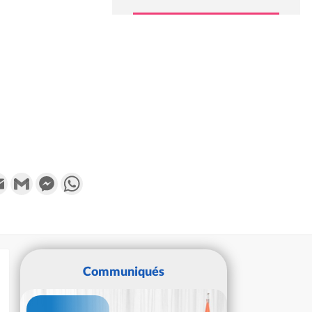
k
tter
Email
Gmail
Messenger
WhatsApp
Communiqués