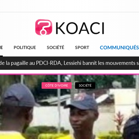
COMMUNIQUÉS
UE
POLITIQUE
SOCIÉTÉ
SPORT
attara promet des sanctions contre les déguerpissements illég
CÔTE D'IVOIRE
SOCIÉTÉ