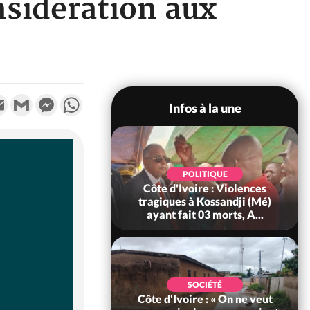
nsidération aux
k
tter
Email
Gmail
Messenger
WhatsApp
Infos à la une
SOCIÉTÉ
Côte d'Ivoire : Ouattara
promet des sanctions contre
les déguerpissements i...
POLITIQUE
Côte d'Ivoire : Fête nationale,