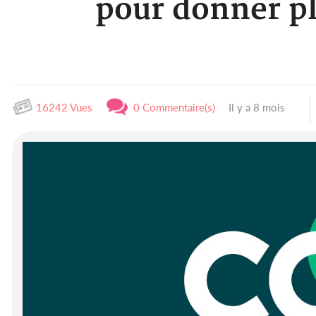
pour donner pl
16242 Vues
0 Commentaire(s)
Il y a 8 mois