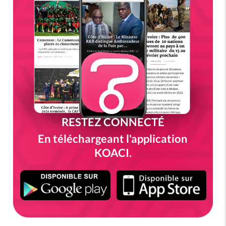
RESTEZ CONNECTÉ
En téléchargeant l'application
KOACI.