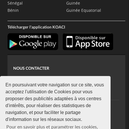
Sénégal
Guinée
Bénin
Guinée Equatorial
Télécharger l'application KOACI
NOUS CONTACTER
contact@koaci.com
koaci@yahoo.fr
En poursuivant votre navigation sur ce site, vous
+225 07 08 85 52 93
acceptez l'utilisation de Cookies pour vous
proposer des publicités adaptées à vos centres
d'intérêts, pour réaliser des statistiques de
NEWSLETTER
navigation, et pour faciliter le partage
Restez connecté via notre newsletter
d'information sur les réseaux sociaux.
S'abonner
Pour en savoir plus et paramétrer les cookies,