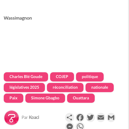
Wassimagnon
Charles Blé Goude
COJEP
politique
législatives 2025
réconciliation
nationale
Paix
Simone Gbagbo
Ouattara
Partager
Facebook
Twitter
Email
Gmail
Par
Koaci
Messenger
WhatsApp