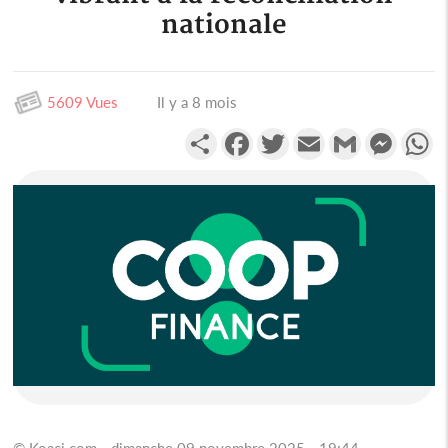
nationale
5609 Vues
Il y a 8 mois
Partager
Facebook
Twitter
Email
Gmail
Messen
W
© Koaci.com - dimanche 09 novembre 2025 - 19:44