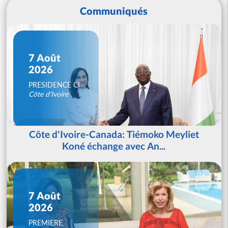
Communiqués
7 Août
2026
PRESIDENCE CI
Côte d'Ivoire
Côte d'Ivoire-Canada: Tiémoko Meyliet
Koné échange avec An...
7 Août
2026
PREMIERE