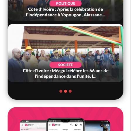
POLITIQUE
Côte d'Ivoire : Après la célébration de
Côte d'
l'indépendance à Yopougon, Alassane...
SOCIÉTÉ
Côte d'Ivoire : Méagui célèbre les 66 ans de
Côte 
l'indépendance dans l'unité, l...
A