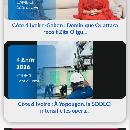
DAME CI
Côte d'Ivoire
Côte d'Ivoire-Gabon : Dominique Ouattara
reçoit Zita Oligu...
6 Août
2026
SODECI
Côte d'Ivoire
Côte d'Ivoire : À Yopougon, la SODECI
intensifie les opéra...