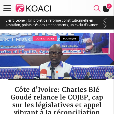
0
Sierra Leone : Un projet de réforme constitutionnelle en
gestation, points clés des amendements, un exclu d'avance
CÔTE D'IVOIRE
POLITIQUE
Côte d'Ivoire: Charles Blé
Goudé relance le COJEP, cap
sur les législatives et appel
vibrant à la réconciliation