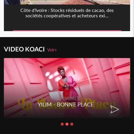
Côte d'Ivoire : Stocks résiduels de cacao, des
sociétés coopératives et acheteurs exi...
VIDEO KOACI
Voir+
RAP IVOIRE
IM - BONNE PLACE
RENARD B