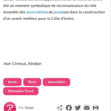
été un moment symbolique de reconnaissance du rôle
essentiel des
association
s de
jeune
sse dans la construction
d’un avenir meilleur pour la Côte d'Ivoire.
Jean Chresus, Abidjan
jeune
Buyo
association
Mamadou Touré
Partager
Facebook
Twitter
Email
Gmail
Par
Koaci