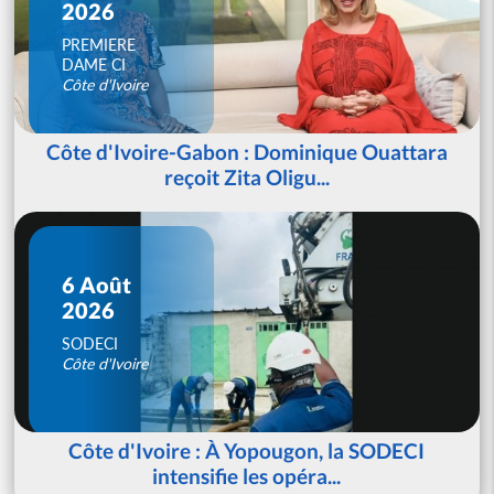
2026
PREMIERE
DAME CI
Côte d'Ivoire
Côte d'Ivoire-Gabon : Dominique Ouattara
reçoit Zita Oligu...
6 Août
2026
SODECI
Côte d'Ivoire
Côte d'Ivoire : À Yopougon, la SODECI
intensifie les opéra...