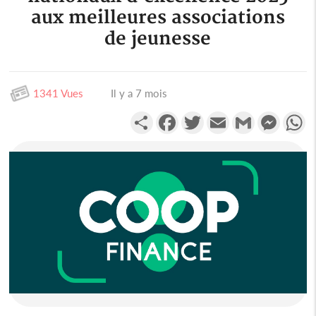
aux meilleures associations
de jeunesse
1341 Vues
Il y a 7 mois
Partager
Facebook
Twitter
Email
Gmail
Messen
W