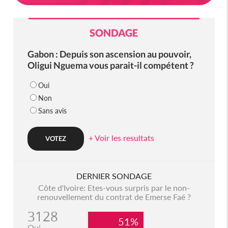
SONDAGE
Gabon : Depuis son ascension au pouvoir,
Oligui Nguema vous parait-il compétent ?
Oui
Non
Sans avis
+ Voir les resultats
DERNIER SONDAGE
Côte d'Ivoire: Etes-vous surpris par le non-
renouvellement du contrat de Emerse Faé ?
3128
51%
Oui