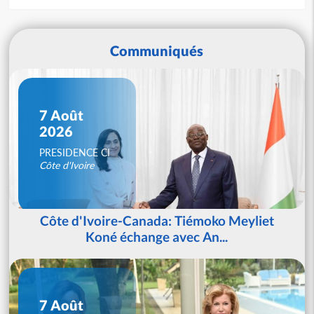
Communiqués
7 Août
2026
PRESIDENCE CI
Côte d'Ivoire
Côte d'Ivoire-Canada: Tiémoko Meyliet
Koné échange avec An...
7 Août