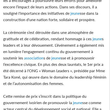
les a encouragés à poursuivre leurs efforts pour améliorer
encore l’impact de leurs actions. Dans ses discours, il a
souligné l'importance des initiatives de
jeune
sse dans la
construction d'une nation forte, solidaire et prospère.
La cérémonie s’est déroulée dans une atmosphère de
gratitude et de célébration, rendant hommage à ces
jeune
s
leaders et à leur dévouement. L’événement a également mis
en lumière l'engagement continu du gouvernement à
soutenir les
association
s de
jeune
sse et à promouvoir
l’excellence civique. En plus des deux lauréats, le 1er prix a
été décerné à l'ONG « Woman Leaders », présidée par Mme
Tara Koné, qui œuvre dans le domaine du leadership féminin
et de l’autonomisation des femmes.
Cette remise de prix s’inscrit dans la politique du
gouvernement ivoirien de promouvoir la
jeune
sse comme
acteur central du développement social et national. Elle a