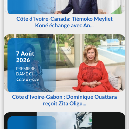
Côte d'Ivoire-Canada: Tiémoko Meyliet
Koné échange avec An...
7 Août
2026
PREMIERE
DAME CI
Côte d'Ivoire
Côte d'Ivoire-Gabon : Dominique Ouattara
reçoit Zita Oligu...