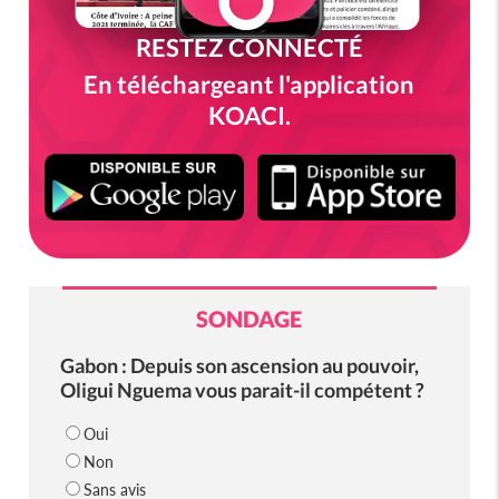
RESTEZ CONNECTÉ
En téléchargeant l'application
KOACI.
SONDAGE
Gabon : Depuis son ascension au pouvoir,
Oligui Nguema vous parait-il compétent ?
Oui
Non
Sans avis