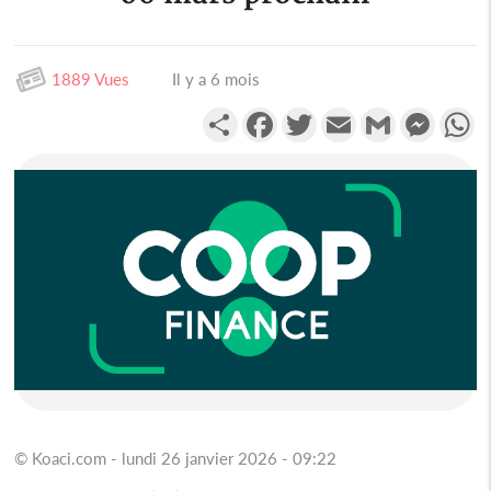
1889 Vues
Il y a 6 mois
Partager
Facebook
Twitter
Email
Gmail
Messen
W
© Koaci.com - lundi 26 janvier 2026 - 09:22