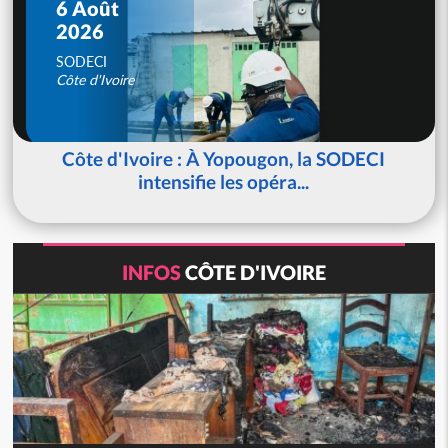
6 Août
2026
SODECI
Côte d'Ivoire
Côte d'Ivoire : À Yopougon, la SODECI
intensifie les opéra...
INFOS
CÔTE D'IVOIRE