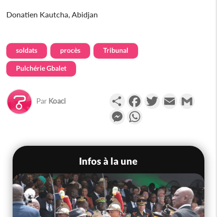
Donatien Kautcha, Abidjan
soldats
procès
Tribunal
Pulchérie Gbalet
Partager
Facebook
Twitter
Email
Gmail
Par
Koaci
Messenger
WhatsApp
Infos à la une