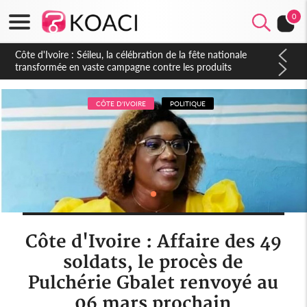
0
Côte d'Ivoire : Séileu, la célébration de la fête nationale
transformée en vaste campagne contre les produits
dépigmentants dangereux
CÔTE D'IVOIRE
POLITIQUE
Côte d'Ivoire : Affaire des 49
soldats, le procès de
Pulchérie Gbalet renvoyé au
06 mars prochain