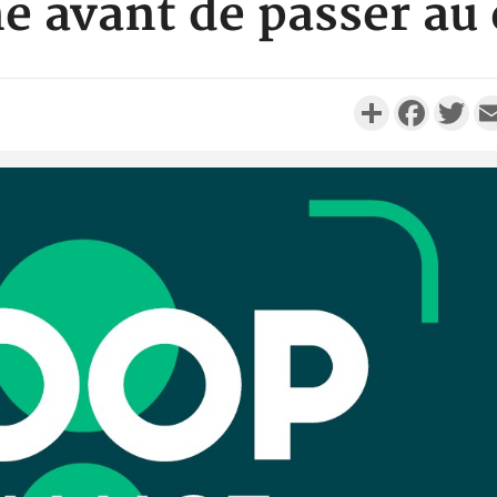
e avant de passer au
Partager
Faceboo
Twi
Côte d'I
personnes 
Côte d'Ivo
son coll
million