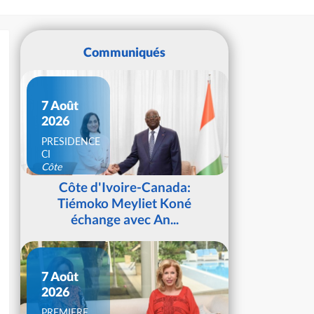
Communiqués
7 Août
2026
PRESIDENCE
CI
Côte
d'Ivoire
Côte d'Ivoire-Canada:
Tiémoko Meyliet Koné
échange avec An...
7 Août
2026
PREMIERE