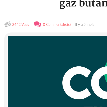
gaz butan
2442 Vues
0 Commentaire(s)
Il y a 5 mois