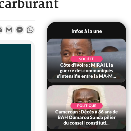
 carburant
k
tter
Email
Gmail
Messenger
WhatsApp
Infos à la une
SOCIÉTÉ
SOCIÉTÉ
voire : Man, deux
Côte d'Ivoire : MIRAH, la
périssent dans un
guerre des communiqués
incendie
s'intensifie entre la MA-M...
SOCIÉTÉ
POLITIQUE
ire : Daloa, il tue
Cameroun : Décès à 86 ans de
ègue et cache 38
BAH Oumarou Sanda pilier
s dans une fo...
du conseil constituti...