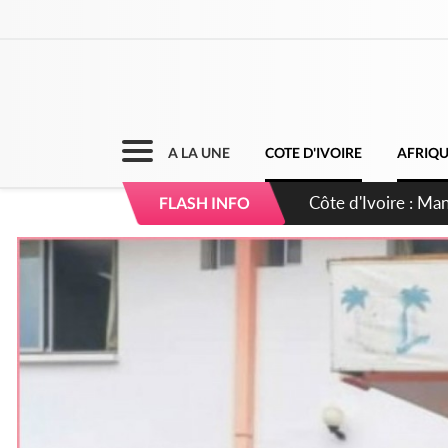
A LA UNE
COTE D'IVOIRE
AFRIQ
Côte d'Ivoire : Séi
FLASH INFO
dépigmentants da