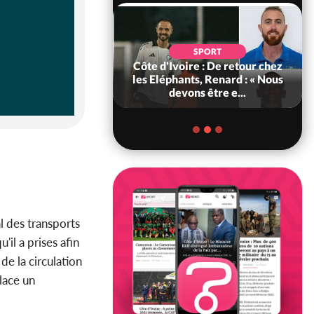
POLITIQUE
d'Ivoire : 66e
SPORT
versaire de
Côte d'Ivoire : De retour chez
ance, les Forces de
les Eléphants, Renard : « Nous
fense e...
devons être e...
al des transports
il a prises afin
e la circulation
place un