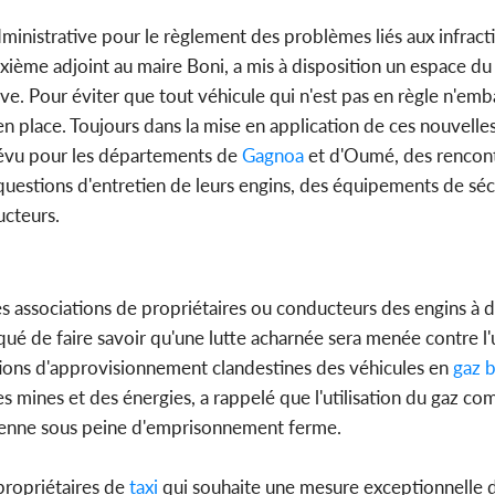
ministrative pour le règlement des problèmes liés aux infracti
uxième adjoint au maire Boni, a mis à disposition un espace du
ive. Pour éviter que tout véhicule qui n'est pas en règle n'em
 place. Toujours dans la mise en application de ces nouvelle
révu pour les départements de
Gagnoa
et d'Oumé, des rencont
questions d'entretien de leurs engins, des équipements de sécu
ucteurs.
les associations de propriétaires ou conducteurs des engins à d
ué de faire savoir qu'une lutte acharnée sera menée contre l'u
ions d'approvisionnement clandestines des véhicules en
gaz b
des mines et des énergies, a rappelé que l'utilisation du gaz c
oirienne sous peine d'emprisonnement ferme.
propriétaires de
taxi
qui souhaite une mesure exceptionnelle d