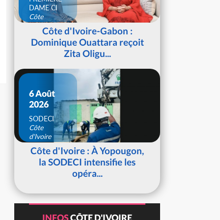
DAME CI
Côte
d'Ivoire
Côte d'Ivoire-Gabon :
Dominique Ouattara reçoit
Zita Oligu...
6 Août
2026
SODECI
Côte
d'Ivoire
Côte d'Ivoire : À Yopougon,
la SODECI intensifie les
opéra...
INFOS
CÔTE D'IVOIRE