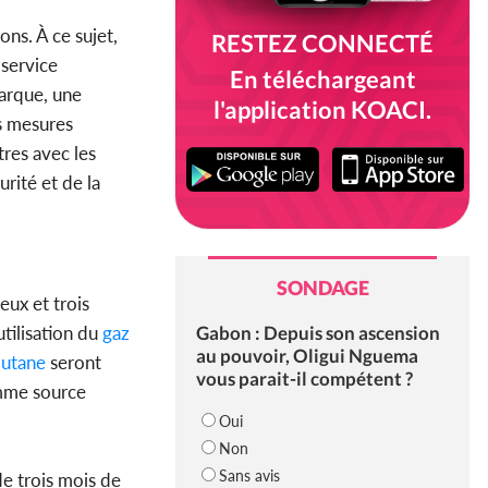
ons. À ce sujet,
RESTEZ CONNECTÉ
 service
En téléchargeant
barque, une
l'application KOACI.
s mesures
res avec les
rité et de la
SONDAGE
eux et trois
Gabon : Depuis son ascension
tilisation du
gaz
au pouvoir, Oligui Nguema
utane
seront
vous parait-il compétent ?
omme source
Oui
Non
Sans avis
e trois mois de