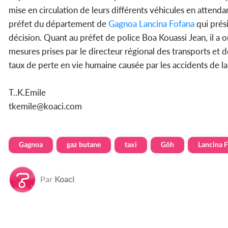
mise en circulation de leurs différents véhicules en attendant
préfet du département de
Gagnoa
Lancina Fofana
qui prési
décision. Quant au préfet de police Boa Kouassi Jean, il a 
mesures prises par le directeur régional des transports et d
taux de perte en vie humaine causée par les accidents de la 
T..K.Emile
tkemile@koaci.com
Gagnoa
gaz butane
taxi
Gôh
Lancina 
Par
Koaci