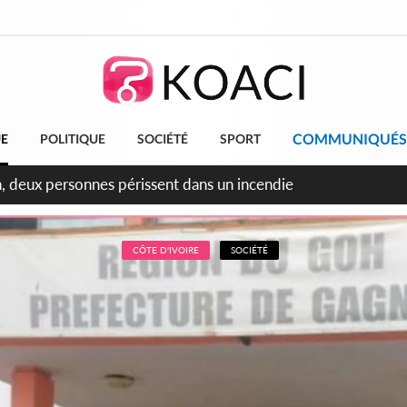
COMMUNIQUÉS
UE
POLITIQUE
SOCIÉTÉ
SPORT
leu, la célébration de la fête nationale transformée en vaste 
ngereux
CÔTE D'IVOIRE
SOCIÉTÉ