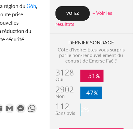
la région du
Gôh
,
+ Voir les
toute prise
nouvelles
resultats
la réduction du
te sécurité.
DERNIER SONDAGE
Côte d'Ivoire: Etes-vous surpris
par le non-renouvellement du
contrat de Emerse Faé ?
3128
51%
Oui
2902
47%
Non
112
k
tter
Email
Gmail
Messenger
WhatsApp
2%
Sans avis