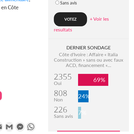
Sans avis
 en Côte
+ Voir les
resultats
DERNIER SONDAGE
Côte d'Ivoire : Affaire « Italia
Construction » sans ou avec faux
ACD, financement «...
2355
69%
Oui
808
24%
Non
226
7%
Sans avis
k
tter
Email
Gmail
Messenger
WhatsApp