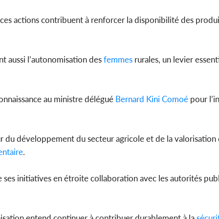
 ces actions contribuent à renforcer la disponibilité des produi
t aussi l’autonomisation des
femmes
rurales, un levier essent
connaissance au ministre délégué
Bernard Kini Comoé
pour l’i
ur du développement du secteur agricole et de la valorisation
entaire
.
ses initiatives en étroite collaboration avec les autorités publ
isation entend continuer à contribuer durablement à la
sécuri