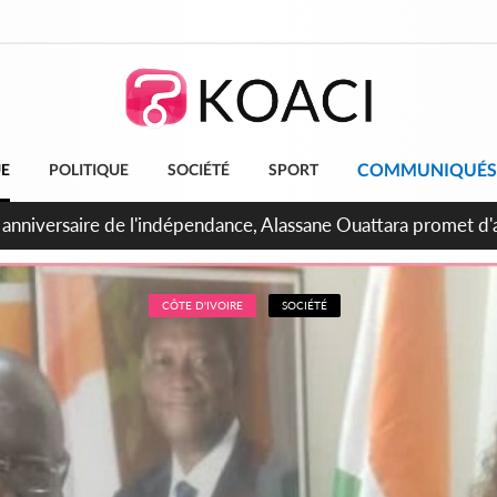
COMMUNIQUÉS
UE
POLITIQUE
SOCIÉTÉ
SPORT
bidjan, Amadou Oury Bah admire le modèle ivoirien et veut s'e
 la Guinée
CÔTE D'IVOIRE
SOCIÉTÉ