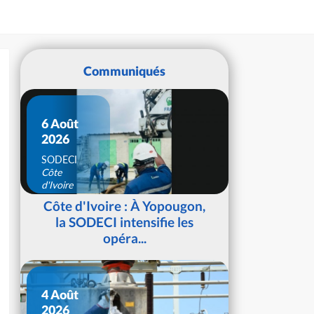
Communiqués
6 Août
2026
SODECI
Côte
d'Ivoire
Côte d'Ivoire : À Yopougon,
la SODECI intensifie les
opéra...
4 Août
2026