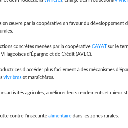
ses en œuvre par la coopérative en faveur du développement d
Côte d'Ivoi
urales.
Mamad
conseiller
actions concrètes menées par la coopérative
CAYAT
sur le terr
s Villageoises d’Épargne et de Crédit (AVEC).
oductrices d’accéder plus facilement à des mécanismes d’épa
es
vivrières
et maraîchères.
urs activités agricoles, améliorer leurs rendements et mieux st
utte contre l’insécurité
alimentaire
dans les zones rurales.