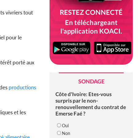
RESTEZ CONNECTÉ
ts vivriers tout
En téléchargeant
l'application KOACI.
iel pour le
ntérêt porté aux
SONDAGE
 des
productions
Côte d'Ivoire: Etes-vous
surpris par le non-
renouvellement du contrat de
iques et les
Emerse Faé ?
Oui
Non
té
alimentaire
,