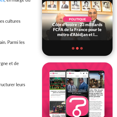
POLITIQUE
POLITIQUE
es cultures
re : Décrispation ?
Côte d'Ivoire : 23 milliards
ou Traoré ex
FCFA de la France pour le
 de Soro a recou...
métro d'Abidjan et l...
ain. Parmi les
rgne et de
ructurer leurs