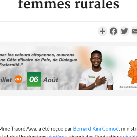
femmes rurales
Partager
Faceboo
Twi
Côte d'Ivoi
Alassane 
la gr
Côte 
anni
l'indépe
 Mme Traoré Awa, a été reçue par
Bernard Kini Comoé
, minist
Ouatt
al et des Productions
vivrières
, chargé des Productions
vivriè