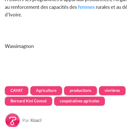
au renforcement des capacités des
femmes
rurales et au 
d’Ivoire.
Wassimagnon
CAYAT
Agriculture
productions
vivrières
Bernard Kini Comoé
coopératives agricoles
Par
Koaci