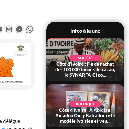
k
tter
Email
Gmail
Messenger
WhatsApp
Infos à la une
POLITIQUE
SOCIÉTÉ
re : Fête nationale,
Côte d'Ivoire : Fin du rachat
Ouattara accorde
des 100 000 tonnes de cacao,
âce à 4 661...
le SYNARFA-CI co...
POLITIQUE
d'Ivoire : 66è
POLITIQUE
versaire de
Côte d'Ivoire : À Abidjan,
ndance, Alassane
Amadou Oury Bah admire le
re délégué
ara prome...
modèle ivoirien et veu...
res
, en marge du