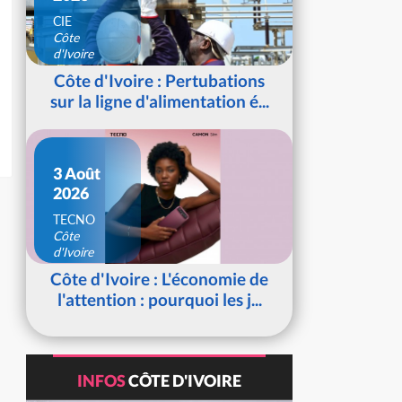
CIE
Côte
d'Ivoire
Côte d'Ivoire : Pertubations
sur la ligne d'alimentation é...
3 Août
2026
TECNO
Côte
d'Ivoire
Côte d'Ivoire : L'économie de
l'attention : pourquoi les j...
INFOS
CÔTE D'IVOIRE