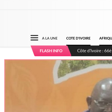
A LA UNE
COTE D'IVOIRE
AFRIQ
Côte d'Ivoire : À A
FLASH INFO
développement de