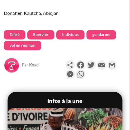
Donatien Kautcha, Abidjan
Tafiré
Epervier
individus
gendarme
vol en réunion
Partager
Facebook
Twitter
Email
Gmail
Par
Koaci
Messenger
WhatsApp
Infos à la une