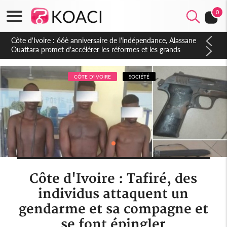
0
Côte d'Ivoire : À Abidjan, Amadou Oury Bah admire le modèle
ivoirien et veut s'en inspirer pour accélérer le développement
de la Guinée
CÔTE D'IVOIRE
SOCIÉTÉ
Côte d'Ivoire : Tafiré, des
individus attaquent un
gendarme et sa compagne et
se font épingler