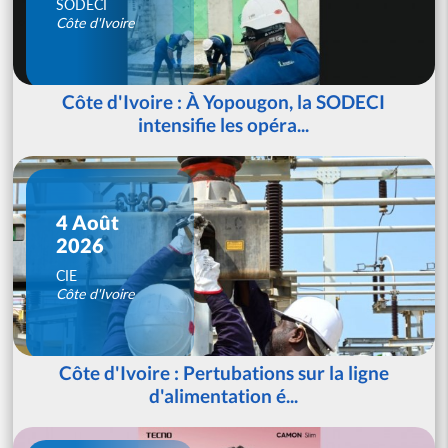
SODECI
Côte d'Ivoire
Côte d'Ivoire : À Yopougon, la SODECI
intensifie les opéra...
4 Août
2026
CIE
Côte d'Ivoire
Côte d'Ivoire : Pertubations sur la ligne
d'alimentation é...