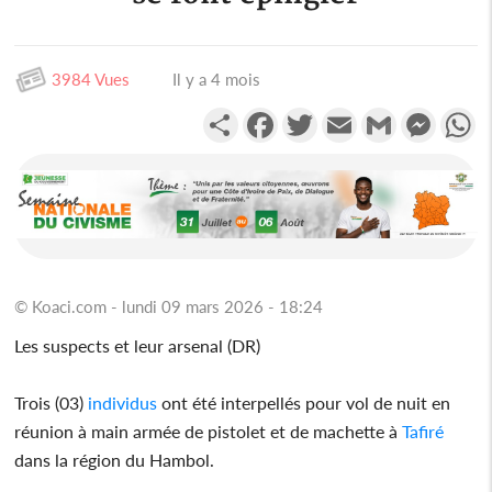
3984 Vues
Il y a 4 mois
Partager
Facebook
Twitter
Email
Gmail
Messen
W
© Koaci.com - lundi 09 mars 2026 - 18:24
Les suspects et leur arsenal (DR)
Trois (03)
individus
ont été interpellés pour vol de nuit en
réunion à main armée de pistolet et de machette à
Tafiré
dans la région du Hambol.