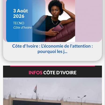
3 Août
2026
TECNO
Côte d'Ivoire
Côte d'Ivoire : L'économie de l'attention :
pourquoi les j...
INFOS
CÔTE D'IVOIRE