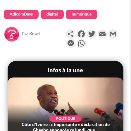
AdicomDays
digital
numérique
Partager
Facebook
Twitter
Email
Gmail
Par
Koaci
Messenger
WhatsApp
Infos à la une
POLITIQUE
Côte d'Ivoire : « Importante » déclaration de
Gbagbo annoncée ce lundi, que...