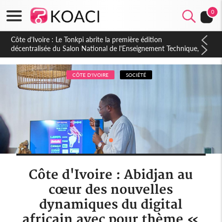
0
Côte d'Ivoire : PPA-CI, Gbagbo délègue une partie de ses
prérogatives de président à 05 cadres, vers sa retraite
politique ?
CÔTE D'IVOIRE
SOCIÉTÉ
Côte d'Ivoire : Abidjan au
cœur des nouvelles
dynamiques du digital
africain avec pour thème «