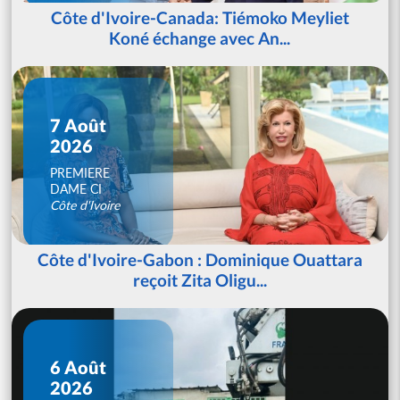
Côte d'Ivoire-Canada: Tiémoko Meyliet
Koné échange avec An...
7 Août
2026
PREMIERE
DAME CI
Côte d'Ivoire
Côte d'Ivoire-Gabon : Dominique Ouattara
reçoit Zita Oligu...
6 Août
2026