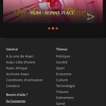
RAP IVOIRE
YILIM - BONNE PLACE
Général
Thèmes
A la une de Koaci
Politique
Koaci Côte d'Ivoire
Société
Koaci Afrique
Sport
Archives Koaci
Economie
Conditions d'utilisation
Culture
Contacts
Technologie
Tribune
Besoin d'aide ?
Evènement
Se Connecter
Santé