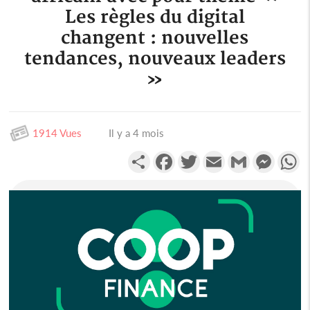
Les règles du digital
changent : nouvelles
tendances, nouveaux leaders
»
1914 Vues
Il y a 4 mois
Partager
Facebook
Twitter
Email
Gmail
Messen
W