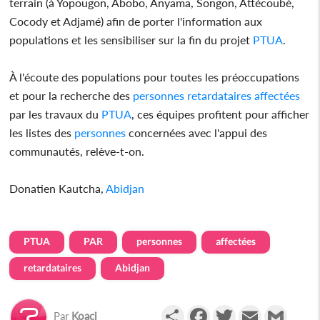
terrain (à Yopougon, Abobo, Anyama, Songon, Attécoubé,
Cocody et Adjamé) afin de porter l'information aux
populations et les sensibiliser sur la fin du projet
PTUA
.
À l'écoute des populations pour toutes les préoccupations
et pour la recherche des
personnes
retardataires
affectées
par les travaux du
PTUA
, ces équipes profitent pour afficher
les listes des
personnes
concernées avec l'appui des
communautés, relève-t-on.
Donatien Kautcha,
Abidjan
PTUA
PAR
personnes
affectées
retardataires
Abidjan
Partager
Facebook
Twitter
Email
Gmail
Par
Koaci