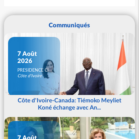
Communiqués
7 Août
2026
PRESIDENCE CI
Côte d'Ivoire
Côte d'Ivoire-Canada: Tiémoko Meyliet
Koné échange avec An...
7 Août