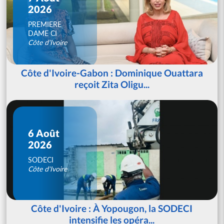
2026
PREMIERE
DAME CI
Côte d'Ivoire
Côte d'Ivoire-Gabon : Dominique Ouattara
reçoit Zita Oligu...
6 Août
2026
SODECI
Côte d'Ivoire
Côte d'Ivoire : À Yopougon, la SODECI
intensifie les opéra...