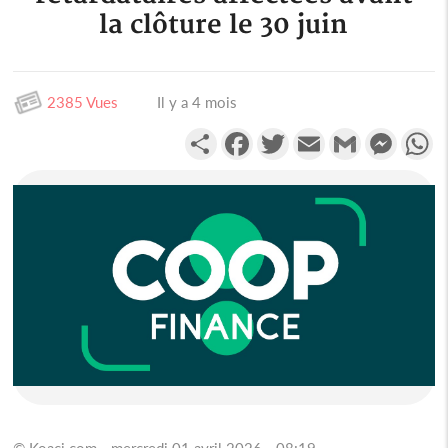
la clôture le 30 juin
2385 Vues
Il y a 4 mois
Partager
Facebook
Twitter
Email
Gmail
Messen
W
© Koaci.com - mercredi 01 avril 2026 - 08:19