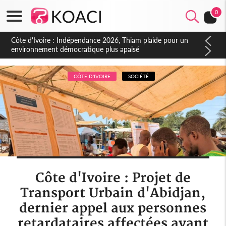
0
Côte d'Ivoire : Indépendance 2026, Thiam plaide pour un
environnement démocratique plus apaisé
CÔTE D'IVOIRE
SOCIÉTÉ
Côte d'Ivoire : Projet de
Transport Urbain d'Abidjan,
dernier appel aux personnes
retardataires affectées avant