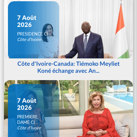
7 Août
2026
PRESIDENCE CI
Côte d'Ivoire
Côte d'Ivoire-Canada: Tiémoko Meyliet
Koné échange avec An...
7 Août
2026
PREMIERE
DAME CI
Côte d'Ivoire