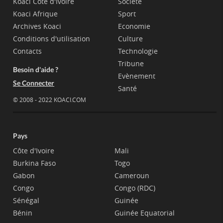
Koaci Côte d'Ivoire
Société
Koaci Afrique
Sport
Archives Koaci
Economie
Conditions d'utilisation
Culture
Contacts
Technologie
Tribune
Besoin d'aide ?
Evènement
Se Connecter
Santé
© 2008 - 2022 KOACI.COM
Pays
Côte d'Ivoire
Mali
Burkina Faso
Togo
Gabon
Cameroun
Congo
Congo (RDC)
Sénégal
Guinée
Bénin
Guinée Equatorial