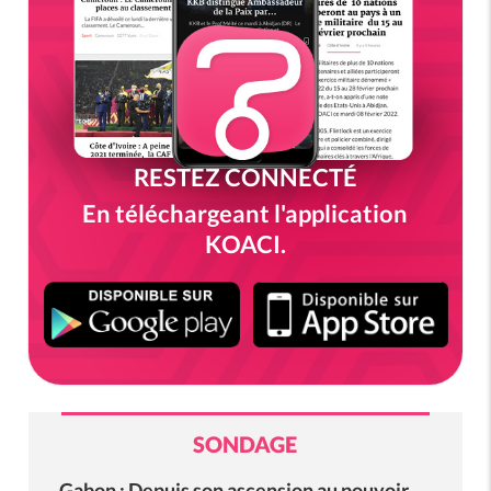
RESTEZ CONNECTÉ
En téléchargeant l'application
KOACI.
SONDAGE
Gabon : Depuis son ascension au pouvoir,