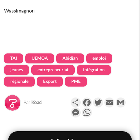
Wassimagnon
TAI
UEMOA
Abidjan
emploi
jeunes
entrepreneuriat
intégration
régionale
Export
PME
Partager
Facebook
Twitter
Email
Gmail
Par
Koaci
Messenger
WhatsApp