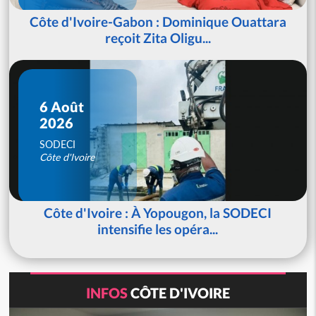
Côte d'Ivoire-Gabon : Dominique Ouattara
reçoit Zita Oligu...
6 Août
2026
SODECI
Côte d'Ivoire
Côte d'Ivoire : À Yopougon, la SODECI
intensifie les opéra...
INFOS
CÔTE D'IVOIRE