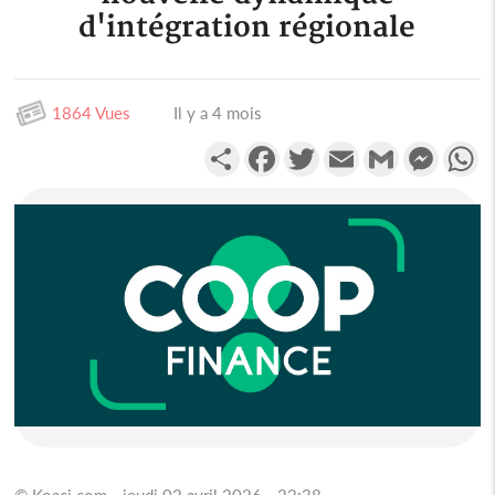
d'intégration régionale
1864 Vues
Il y a 4 mois
Partager
Facebook
Twitter
Email
Gmail
Messen
W
© Koaci.com - jeudi 02 avril 2026 - 22:38