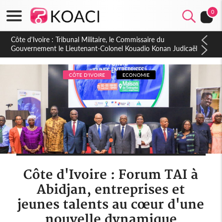
0
Burkina Faso : hausse de 75 FCFA du prix du litre du diesel à
la pompe
CÔTE D'IVOIRE
ECONOMIE
Côte d'Ivoire : Forum TAI à
Abidjan, entreprises et
jeunes talents au cœur d'une
nouvelle dynamique