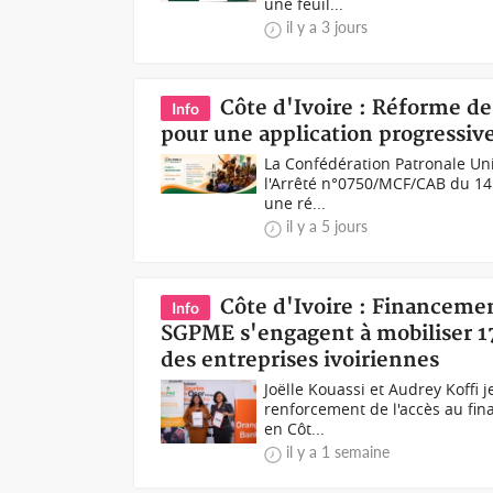
une feuil...
il y a 3 jours
Côte d'Ivoire : Réforme de
Info
pour une application progressive
La Confédération Patronale Uni
l'Arrêté n°0750/MCF/CAB du 14 
une ré...
il y a 5 jours
Côte d'Ivoire : Financeme
Info
SGPME s'engagent à mobiliser 17
des entreprises ivoiriennes
Joëlle Kouassi et Audrey Koffi 
renforcement de l'accès au fi
en Côt...
il y a 1 semaine