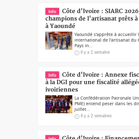
Côte d'Ivoire : SIARC 2026
Info
champions de l'artisanat prêts à
à Yaoundé
Yaoundé s'apprête à accueillir l
international de l'artisanat du
Pays in...
il y a 1 semaine
Côte d'Ivoire : Annexe fis
Info
à la DGI pour une fiscalité allég
ivoiriennes
La Confédération Patronale Uni
PME) entend peser dans les dis
juillet...
il y a 2 semaines
Côte d'Ivoire : Financem
Info