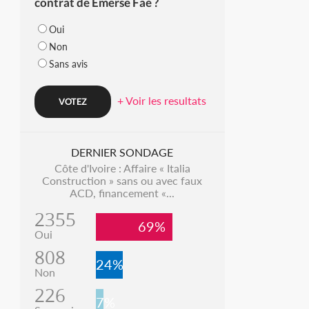
contrat de Emerse Faé ?
Oui
Non
Sans avis
+ Voir les resultats
DERNIER SONDAGE
Côte d'Ivoire : Affaire « Italia
Construction » sans ou avec faux
ACD, financement «...
2355
69%
Oui
808
24%
Non
226
7%