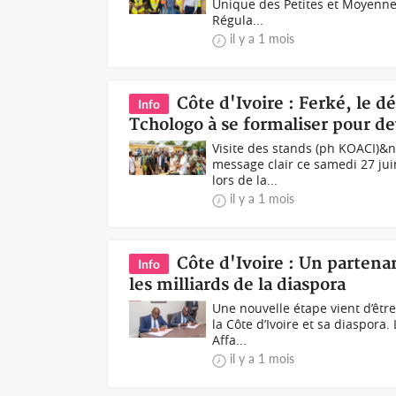
Unique des Petites et Moyennes 
Régula...
il y a 1 mois
Côte d'Ivoire : Ferké, le d
Info
Tchologo à se formaliser pour 
Visite des stands (ph KOACI)&n
message clair ce samedi 27 juin
lors de la...
il y a 1 mois
Côte d'Ivoire : Un partenar
Info
les milliards de la diaspora
Une nouvelle étape vient d’êtr
la Côte d’Ivoire et sa diaspora
Affa...
il y a 1 mois