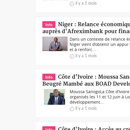
il y a 1 mois
Niger : Relance économiqu
Info
auprès d'Afreximbank pour fina
Dans un contexte de relance é
Niger vient d’obtenir un appui
et à renforc...
il y a 1 mois
Côte d'Ivoire : Moussa San
Info
Beugré Mambé aux BOAD Devel
Moussa SanogoLa Côte d’Ivoire
organisés les 11 et 12 juin à Lo
développement...
il y a 1 mois
Côte d'Ivoire : Accès au c
Info