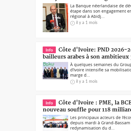
La Banque néerlandaise de dév
étape dans son engagement en A
régional à Abidj...
il y a 1 mois
Côte d'Ivoire: PND 2026-2
Info
bailleurs arabes à son ambitie
À quelques semaines du Groupe c
d’Ivoire intensifie sa mobilisa
marge d...
il y a 1 mois
Côte d'Ivoire : PME, la BC
Info
nouveau souffle pour 118 milli
Les principaux acteurs de l’éco
depuis mardi à Grand-Bassam da
redynamisation du d...