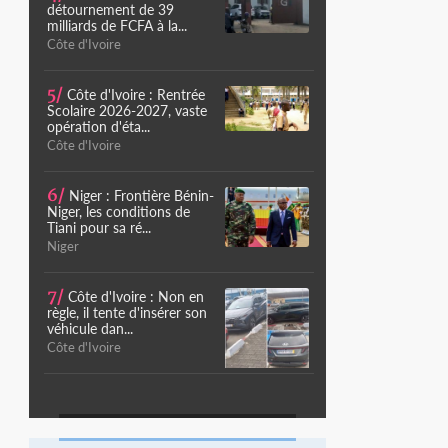
détournement de 39
milliards de FCFA à la...
Côte d'Ivoire
5/
Côte d'Ivoire : Rentrée
Scolaire 2026-2027, vaste
opération d'éta...
Côte d'Ivoire
6/
Niger : Frontière Bénin-
Niger, les conditions de
Tiani pour sa ré...
Niger
7/
Côte d'Ivoire : Non en
règle, il tente d'insérer son
véhicule dan...
Côte d'Ivoire