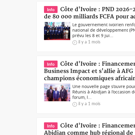
Côte d'Ivoire : PND 2026-2
Info
de 80 000 milliards FCFA pour a
Le gouvernement ivoirien renf
national de développement (PN
prévu les 8 et 9 jui...
il y a 1 mois
Côte d'Ivoire : Financem
Info
Business Impact et s'allie à AFG
champions économiques africai
Une nouvelle page s’ouvre pour
Réunis à Abidjan à l’occasion d
forum, l...
il y a 1 mois
Côte d'Ivoire : Financeme
Info
Abidjan comme hub régional de 