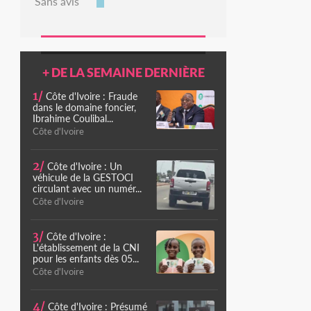
Sans avis
+ DE LA SEMAINE DERNIÈRE
1/
Côte d'Ivoire : Fraude
dans le domaine foncier,
Ibrahime Coulibal...
Côte d'Ivoire
2/
Côte d'Ivoire : Un
véhicule de la GESTOCI
circulant avec un numér...
Côte d'Ivoire
3/
Côte d'Ivoire :
L'établissement de la CNI
pour les enfants dès 05...
Côte d'Ivoire
4/
Côte d'Ivoire : Présumé