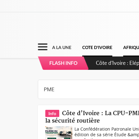
A LA UNE
COTE D'IVOIRE
AFRIQ
Cameroun : 5 comb
FLASH INFO
Côte d'Ivoire : La CPU-PM
Info
la sécurité routière
La Confédération Patronale Un
édition de sa série Étude &am