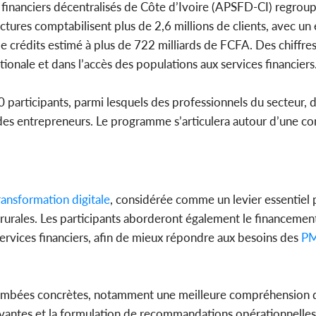
 financiers décentralisés de Côte d’Ivoire (APSFD-CI) regrou
ctures comptabilisent plus de 2,6 millions de clients, avec un
 crédits estimé à plus de 722 milliards de FCFA. Des chiffre
ionale et dans l’accès des populations aux services financiers
participants, parmi lesquels des professionnels du secteur, 
e des entrepreneurs. Le programme s’articulera autour d’une c
ransformation
digitale
, considérée comme un levier essentiel p
es rurales. Les participants aborderont également le financeme
 services financiers, afin de mieux répondre aux besoins des
P
etombées concrètes, notamment une meilleure compréhension d
novantes et la formulation de recommandations opérationnelle