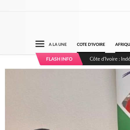
A LA UNE
COTE D'IVOIRE
AFRIQ
Sierra Leone : Un 
FLASH INFO
d'avance