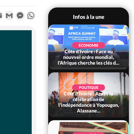
k
tter
Email
Gmail
Messenger
WhatsApp
Infos à la une
SOCIÉTÉ
Ivoire : Stocks
ECONOMIE
ls de cacao, des
Côte d'Ivoire : Face au
 coopératives et
nouvvel ordre mondial,
ach...
l'Afrique cherche les clés d...
POLITIQUE
Côte d'Ivoire : Après la
POLITIQUE
oire : Diplomatie,
célébration de
 consolide ses
l'indépendance à Yopougon,
ts avec New Del...
Alassane...