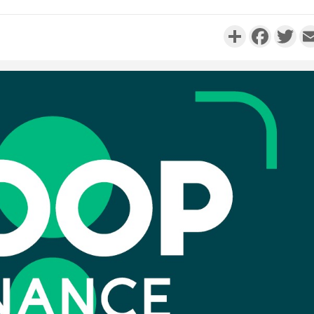
Partager
Faceboo
Twi
Côte d'
résidue
sociétés
Côte d'Iv
Abidjan
partenaria