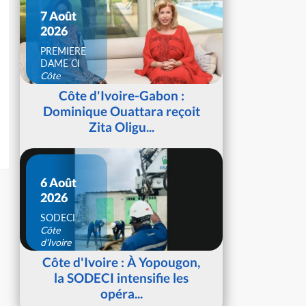
7 Août
2026
PREMIERE
DAME CI
Côte
d'Ivoire
Côte d'Ivoire-Gabon :
Dominique Ouattara reçoit
Zita Oligu...
6 Août
2026
SODECI
Côte
d'Ivoire
Côte d'Ivoire : À Yopougon,
la SODECI intensifie les
opéra...