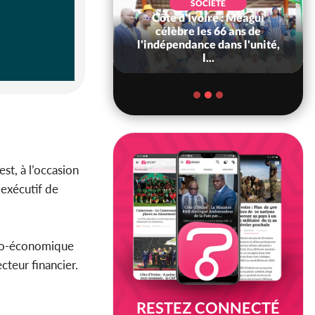
SOCIÉTÉ
Côte d'Ivoire : Méagui
SOCIÉTÉ
voire : Concours
célèbre les 66 ans de
6, les résultats
l'indépendance dans l'unité,
bilité (1er tou...
l...
st, à l’occasion
 exécutif de
io-économique
cteur financier.
RESTEZ CONNECTÉ