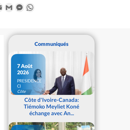
k
tter
Email
Gmail
Messenger
WhatsApp
Communiqués
7 Août
2026
PRESIDENCE
CI
Côte
d'Ivoire
Côte d'Ivoire-Canada:
Tiémoko Meyliet Koné
échange avec An...