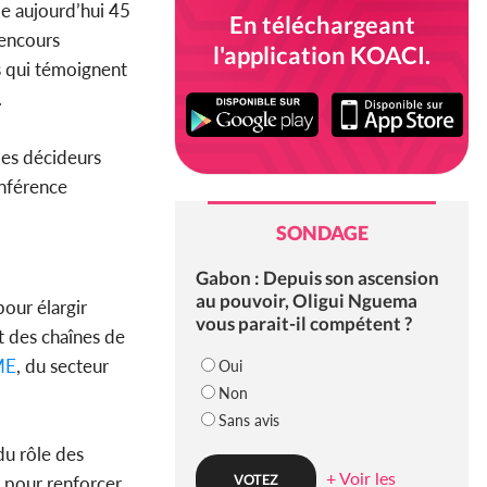
pe aujourd’hui 45
En téléchargeant
 encours
l'application KOACI.
s qui témoignent
.
des décideurs
onférence
SONDAGE
Gabon : Depuis son ascension
au pouvoir, Oligui Nguema
our élargir
vous parait-il compétent ?
nt des chaînes de
ME
, du secteur
Oui
Non
Sans avis
u rôle des
+ Voir les
s pour renforcer