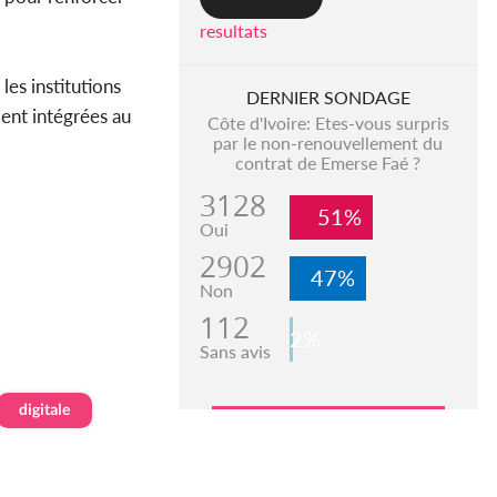
resultats
les institutions
DERNIER SONDAGE
ment intégrées au
Côte d'Ivoire: Etes-vous surpris
par le non-renouvellement du
contrat de Emerse Faé ?
3128
51%
Oui
2902
47%
Non
112
2%
Sans avis
digitale