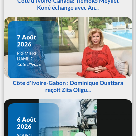
Côte d'Ivoire-Canada: Tiémoko Meyliet
Koné échange avec An...
7 Août
2026
PREMIERE
DAME CI
Côte d'Ivoire
Côte d'Ivoire-Gabon : Dominique Ouattara
reçoit Zita Oligu...
6 Août
2026
SODECI