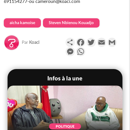
691154277-ou cameroun@koaci.com
aicha kamoise
Steven Nbienou Kouadjo
Partager
Facebook
Twitter
Email
Gmail
Par
Koaci
Messenger
WhatsApp
Infos à la une
POLITIQUE