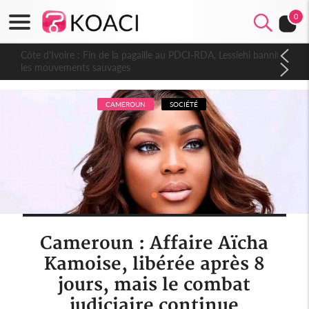
0
Côte d'Ivoire : Fin de la pagaille au PDCI-RDA, Lessiehi bannit
les mouvements sauvages
CAMEROUN
SOCIÉTÉ
Cameroun : Affaire Aïcha
Kamoise, libérée après 8
jours, mais le combat
judiciaire continue