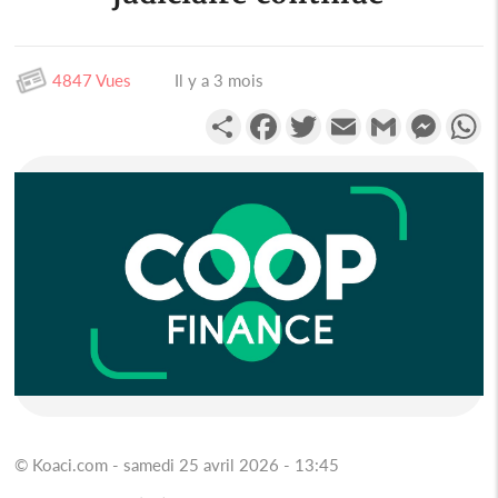
4847 Vues
Il y a 3 mois
Partager
Facebook
Twitter
Email
Gmail
Messen
W
© Koaci.com - samedi 25 avril 2026 - 13:45