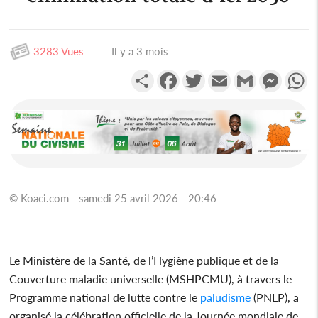
3283 Vues
Il y a 3 mois
Partager
Facebook
Twitter
Email
Gmail
Messen
W
© Koaci.com - samedi 25 avril 2026 - 20:46
Le Ministère de la Santé, de l’Hygiène publique et de la
Couverture maladie universelle (MSHPCMU), à travers le
Programme national de lutte contre le
paludisme
(PNLP), a
organisé la célébration officielle de la Journée mondiale de