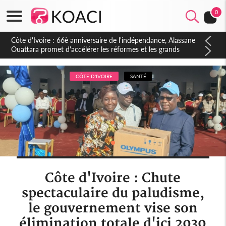
0
Côte d'Ivoire : À Abidjan, Amadou Oury Bah admire le modèle
ivoirien et veut s'en inspirer pour accélérer le développement
de la Guinée
CÔTE D'IVOIRE
SANTÉ
Côte d'Ivoire : Chute
spectaculaire du paludisme,
le gouvernement vise son
élimination totale d'ici 2030