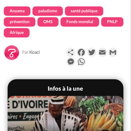
Anyama
paludisme
santé publique
prévention
OMS
Fonds mondial
PNLP
Afrique
Partager
Facebook
Twitter
Email
Gmail
Par
Koaci
Messenger
WhatsApp
Infos à la une