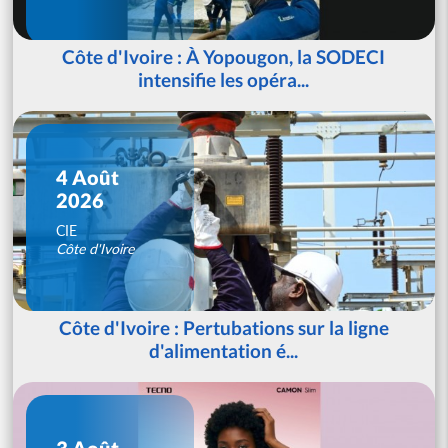
Côte d'Ivoire : À Yopougon, la SODECI
intensifie les opéra...
4 Août
2026
CIE
Côte d'Ivoire
Côte d'Ivoire : Pertubations sur la ligne
d'alimentation é...
3 Août