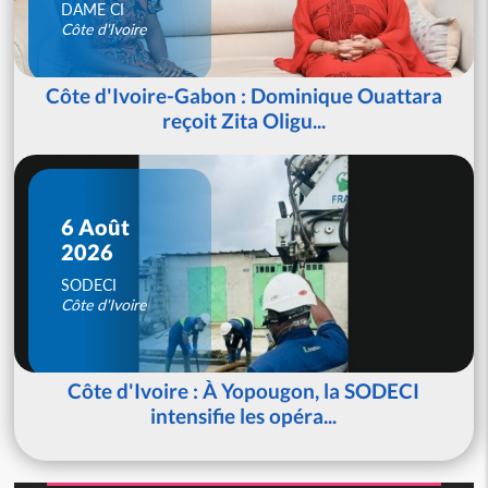
DAME CI
Côte d'Ivoire
Côte d'Ivoire-Gabon : Dominique Ouattara
reçoit Zita Oligu...
6 Août
2026
SODECI
Côte d'Ivoire
Côte d'Ivoire : À Yopougon, la SODECI
intensifie les opéra...