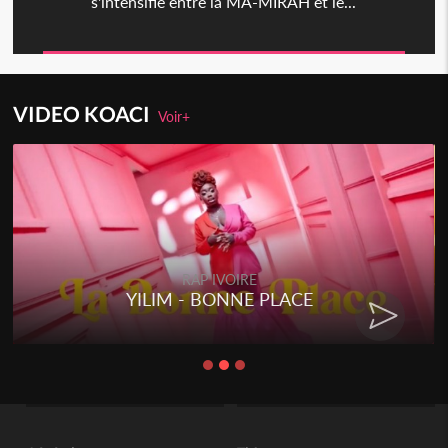
s'intensifie entre la MA-MIRAH et le...
VIDEO KOACI
Voir+
RAP IVOIRE
YILIM - BONNE PLACE