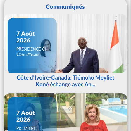
Communiqués
7 Août
2026
PRESIDENCE CI
Côte d'Ivoire
Côte d'Ivoire-Canada: Tiémoko Meyliet
Koné échange avec An...
7 Août
2026
PREMIERE