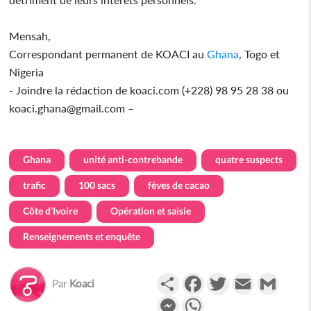
Mensah,
Correspondant permanent de KOACI au
Ghana
, Togo et
Nigeria
- Joindre la rédaction de koaci.com (+228) 98 95 28 38 ou
koaci.ghana@gmail.com –
Ghana
unité anti-contrebande
quatre suspects
trafic
100 sacs
fèves de cacao
Côte d'Ivoire
Opération et saisie
Renseignements et enquête
Partager
Facebook
Twitter
Email
Gmail
Par
Koaci
Messenger
WhatsApp