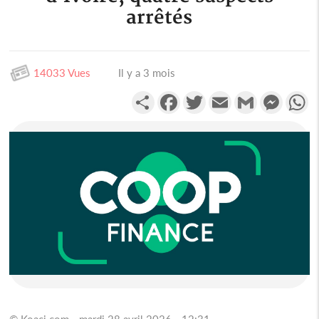
arrêtés
14033 Vues
Il y a 3 mois
Partager
Facebook
Twitter
Email
Gmail
Messen
W
© Koaci.com - mardi 28 avril 2026 - 12:31