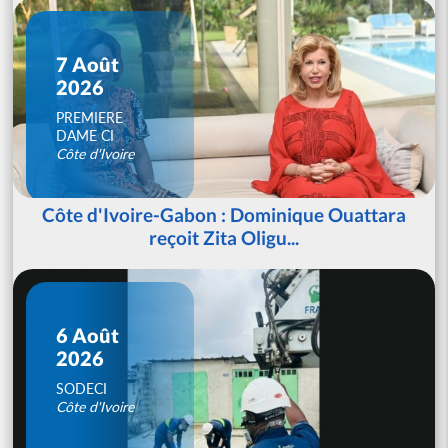
7 Août
2026
PREMIERE
DAME CI
Côte d'Ivoire
Côte d'Ivoire-Gabon : Dominique Ouattara
reçoit Zita Oligu...
6 Août
2026
SODECI
Côte d'Ivoire