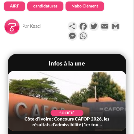
AIRF
candidatures
Nabo Clément
Partager
Facebook
Twitter
Email
Gmail
Par
Koaci
Messenger
WhatsApp
Infos à la une
SOCIÉTÉ
Côte d'Ivoire : Concours CAFOP 2026, les
résultats d'admissibilité (1er tou...