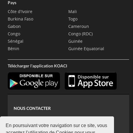
Pays
Côte d'Ivoire
Mali
Burkina Faso
Togo
Gabon
Cameroun
Congo
Congo (RDC)
Sénégal
Guinée
Bénin
Guinée Equatorial
Télécharger l'application KOACI
NOUS CONTACTER
contact@koaci.com
koaci@yahoo.fr
En poursuivant votre navigation sur ce site, vous
acceptez l'utilisation de Cookies pour vous