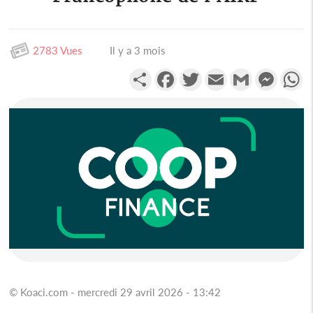
2783 Vues
Il y a 3 mois
Partager
Facebook
Twitter
Email
Gmail
Messen
W
© Koaci.com - mercredi 29 avril 2026 - 13:42