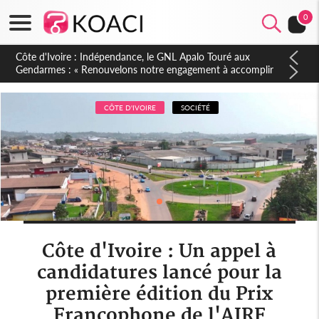
0
Sierra Leone : Un projet de réforme constitutionnelle en
gestation, points clés des amendements, un exclu d'avance
CÔTE D'IVOIRE
SOCIÉTÉ
Côte d'Ivoire : Un appel à
candidatures lancé pour la
première édition du Prix
Francophone de l'AIRF