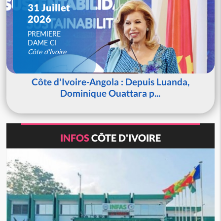
31 Juillet
2026
PREMIERE
DAME CI
Côte d'Ivoire
Côte d'Ivoire-Angola : Depuis Luanda,
Dominique Ouattara p...
INFOS
CÔTE D'IVOIRE