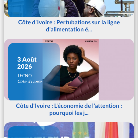
Côte d'Ivoire : Pertubations sur la ligne
d'alimentation é...
3 Août
2026
TECNO
Côte d'Ivoire
Côte d'Ivoire : L'économie de l'attention :
pourquoi les j...