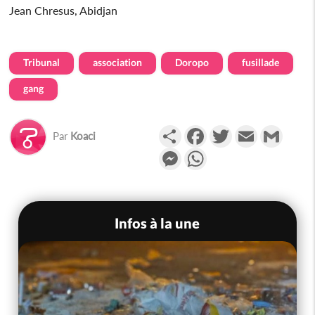
Jean Chresus, Abidjan
Tribunal
association
Doropo
fusillade
gang
Partager
Facebook
Twitter
Email
Gmail
Par
Koaci
Messenger
WhatsApp
Infos à la une