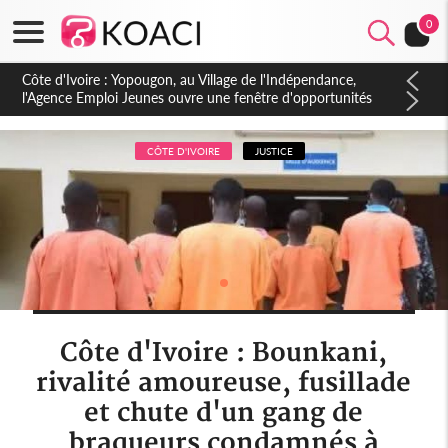
0
Côte d'Ivoire : CHU de Treichville, après la fronde, les agents
contractuels obtiennent un accord avec la direction sur les
arriérés du SMIG 2023
CÔTE D'IVOIRE
JUSTICE
Côte d'Ivoire : Bounkani,
rivalité amoureuse, fusillade
et chute d'un gang de
braqueurs condamnés à