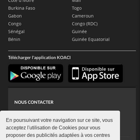
Côte d'Ivoire
Mali
Burkina Faso
Togo
Gabon
Cameroun
Congo
Congo (RDC)
Sénégal
Guinée
Bénin
Guinée Equatorial
Télécharger l'application KOACI
NOUS CONTACTER
contact@koaci.com
koaci@yahoo.fr
En poursuivant votre navigation sur ce site, vous
+225 07 08 85 52 93
acceptez l'utilisation de Cookies pour vous
proposer des publicités adaptées à vos centres