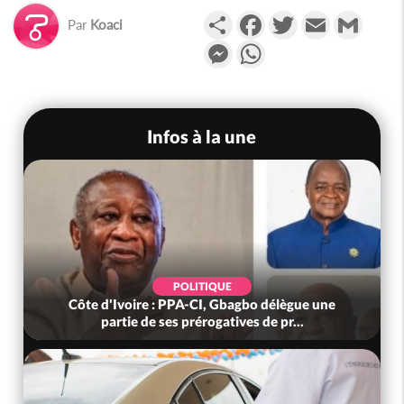
Partager
Facebook
Twitter
Email
Gmail
Par
Koaci
Messenger
WhatsApp
Infos à la une
POLITIQUE
Côte d'Ivoire : PPA-CI, Gbagbo délègue une
partie de ses prérogatives de pr...