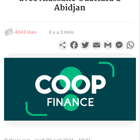
Abidjan
4643 Vues
Il y a 3 mois
Partager
Facebook
Twitter
Email
Gmail
Messen
W
© Koaci.com - jeudi 30 avril 2026 - 18:41