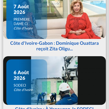
7 Août
2026
PREMIERE
DAME CI
Côte d'Ivoire
Côte d'Ivoire-Gabon : Dominique Ouattara
reçoit Zita Oligu...
6 Août
2026
SODECI
Côte d'Ivoire
Côte d'Ivoire : À Yopougon, la SODECI