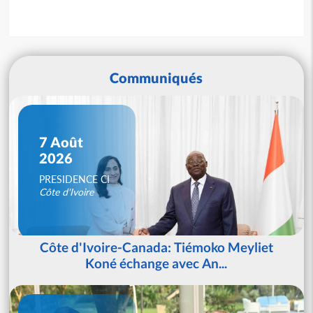
Communiqués
7 Août
2026
PRESIDENCE CI
Côte d'Ivoire
Côte d'Ivoire-Canada: Tiémoko Meyliet
Koné échange avec An...