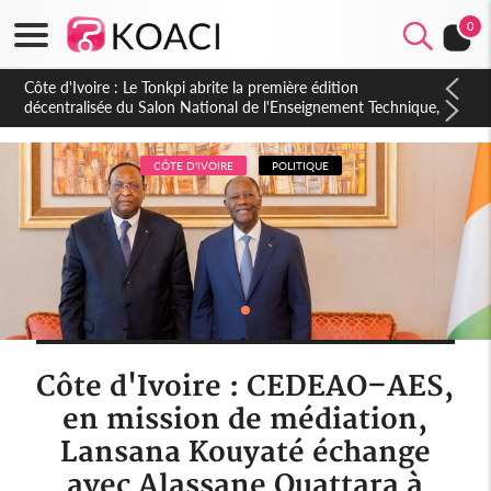
0
Côte d'Ivoire : PPA-CI, Gbagbo délègue une partie de ses
prérogatives de président à 05 cadres, vers sa retraite
politique ?
CÔTE D'IVOIRE
POLITIQUE
Côte d'Ivoire : CEDEAO–AES,
en mission de médiation,
Lansana Kouyaté échange
avec Alassane Ouattara à