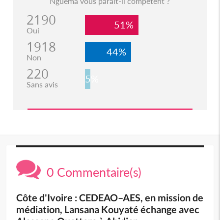
Nguema vous parait-il compétent ?
2190
51%
Oui
1918
44%
Non
220
5%
Sans avis
0 Commentaire(s)
Côte d'Ivoire : CEDEAO–AES, en mission de
médiation, Lansana Kouyaté échange avec