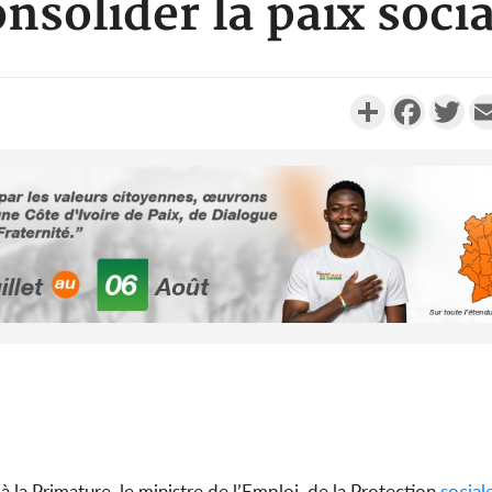
nsolider la paix soci
Partager
Faceboo
Twi
Côte d'Ivoi
Alassane 
la gr
Côte 
anni
l'indépe
Ouatt
à la Primature, le ministre de l’Emploi, de la Protection
social