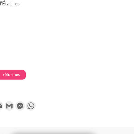
’État, les
réformes
k
tter
Email
Gmail
Messenger
WhatsApp