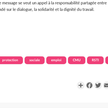
ce message se veut un appel à la responsabilité partagée entre l
é sur le dialogue, la solidarité et la dignité du travail.
protection
sociale
emploi
CMU
RSTI
Partager
Faceboo
Twi