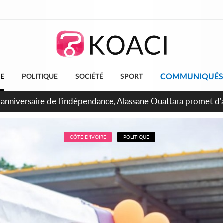
COMMUNIQUÉS
UE
POLITIQUE
SOCIÉTÉ
SPORT
bidjan, Amadou Oury Bah admire le modèle ivoirien et veut s'e
 la Guinée
CÔTE D'IVOIRE
POLITIQUE