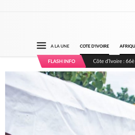
A LA UNE
COTE D'IVOIRE
AFRIQ
Côte d'Ivoire : À A
FLASH INFO
développement de