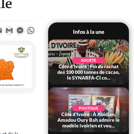
ale
k
tter
Email
Gmail
Messenger
WhatsApp
Infos à la une
POLITIQUE
SOCIÉTÉ
re : Fête nationale,
Côte d'Ivoire : Fin du rachat
Ouattara accorde
des 100 000 tonnes de cacao,
âce à 4 661...
le SYNARFA-CI co...
POLITIQUE
d'Ivoire : 66è
POLITIQUE
versaire de
Côte d'Ivoire : À Abidjan,
ndance, Alassane
Amadou Oury Bah admire le
ara prome...
modèle ivoirien et veu...
e
et de la