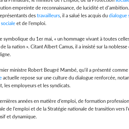
locution empreinte de reconnaissance, de lucidité et d’ambition
représentants des
travailleurs
, il a salué les acquis du
dialogue 
sociale
et de l’emploi.
Côte d'Ivoi
Mamad
conseiller
tée symbolique du 1er mai, « un hommage vivant à toutes celles
 la nation ». Citant Albert Camus, il a insisté sur la noblesse 
digne.
ier ministre Robert Beugré Mambé, qu’il a présenté comme u
e
actuelle repose sur une culture du dialogue renforcée, nota
, les employeurs et les syndicats.
ernières années en matière d’emploi, de formation profession
le de l’emploi et de la Stratégie nationale de transition vers 
usif et dynamique.