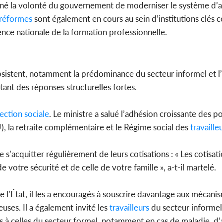
ligné la volonté du gouvernement de moderniser le système d’
réformes
sont également en cours au sein d’institutions clés
nce nationale de la formation professionnelle.
sistent, notamment la prédominance du secteur informel et l’
tant des réponses structurelles fortes.
ection
sociale
. Le ministre a salué l’adhésion croissante des p
), la retraite complémentaire et le Régime social des
travaille
de s’acquitter régulièrement de leurs cotisations : « Les cotisat
votre sécurité et de celle de votre famille », a-t-il martelé.
e l’État, il les a encouragés à souscrire davantage aux mécanis
ses. Il a également invité les
travailleurs
du secteur informel
es à celles du secteur formel, notamment en cas de maladie, d