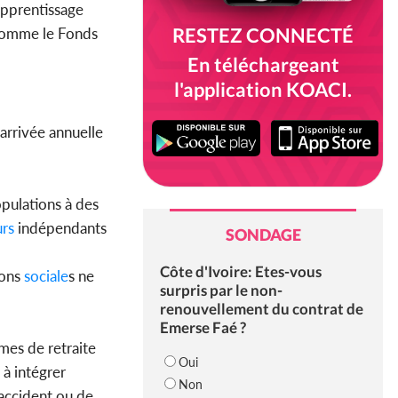
apprentissage
RESTEZ CONNECTÉ
 comme le Fonds
En téléchargeant
l'application KOACI.
arrivée annuelle
opulations à des
urs
indépendants
SONDAGE
Côte d'Ivoire: Etes-vous
ions
sociale
s ne
surpris par le non-
renouvellement du contrat de
Emerse Faé ?
mes de retraite
Oui
 à intégrer
Non
’accident ou de