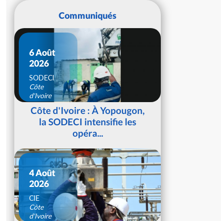
Communiqués
6 Août
2026
SODECI
Côte
d'Ivoire
Côte d'Ivoire : À Yopougon,
la SODECI intensifie les
opéra...
4 Août
2026
CIE
Côte
d'Ivoire