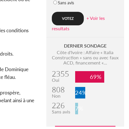
Sans avis
+ Voir les
resultats
 les conditions
DERNIER SONDAGE
Côte d'Ivoire : Affaire « Italia
droits.
Construction » sans ou avec faux
ACD, financement «...
nt de Dominique
2355
69%
e fléau.
Oui
808
24%
 prospère,
Non
pelant ainsi à une
226
7%
Sans avis