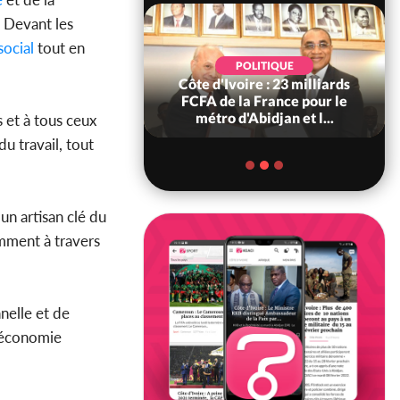
. Devant les
social
tout en
POLITIQUE
POLITIQUE
re : Décrispation ?
Côte d'Ivoire : 23 milliards
ou Traoré ex
FCFA de la France pour le
 de Soro a recou...
métro d'Abidjan et l...
 et à tous ceux
du travail, tout
n artisan clé du
mment à travers
nelle et de
l’économie