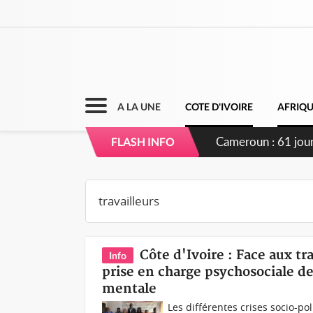
A LA UNE
COTE D'IVOIRE
AFRIQ
Côte d'Ivoire : Fi
FLASH INFO
Côte d'Ivoire : Face aux t
Info
prise en charge psychosociale de
mentale
Les différentes crises socio-pol