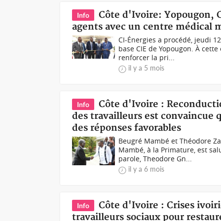
Côte d'Ivoire: Yopougon, C
Info
agents avec un centre médical
CI-Énergies a procédé, jeudi 12
base CIE de Yopougon. À cette
renforcer la pri...
il y a 5 mois
Côte d'Ivoire : Reconduct
Info
des travailleurs est convaincue 
des réponses favorables
Beugré Mambé et Théodore Zad
Mambé, à la Primature, est sal
parole, Theodore Gn...
il y a 6 mois
Côte d'Ivoire : Crises ivoi
Info
travailleurs sociaux pour restau