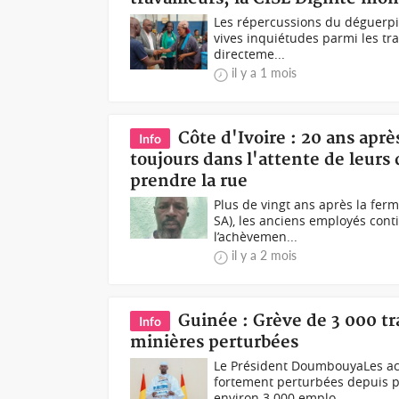
Les répercussions du déguerpis
vives inquiétudes parmi les trav
directeme...
il y a 1 mois
Côte d'Ivoire : 20 ans apr
Info
toujours dans l'attente de leurs
prendre la rue
Plus de vingt ans après la fe
SA), les anciens employés cont
l’achèvemen...
il y a 2 mois
Guinée : Grève de 3 000 tr
Info
minières perturbées
Le Président DoumbouyaLes act
fortement perturbées depuis p
environ 3 000 emplo...