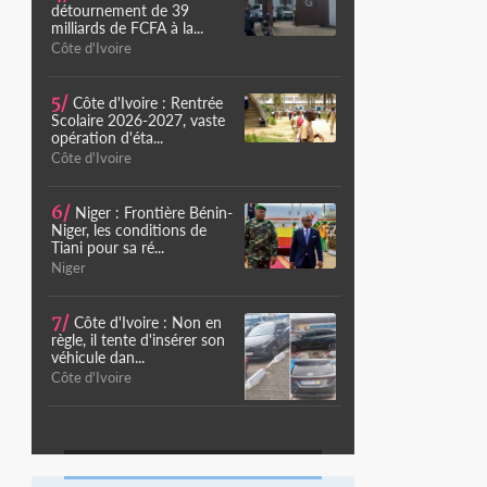
détournement de 39
milliards de FCFA à la...
Côte d'Ivoire
5/
Côte d'Ivoire : Rentrée
Scolaire 2026-2027, vaste
opération d'éta...
Côte d'Ivoire
6/
Niger : Frontière Bénin-
Niger, les conditions de
Tiani pour sa ré...
Niger
7/
Côte d'Ivoire : Non en
règle, il tente d'insérer son
véhicule dan...
Côte d'Ivoire