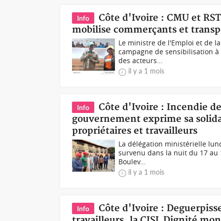
Côte d'Ivoire : CMU et R
Info
mobilise commerçants et transpor
Le ministre de l'Emploi et de 
campagne de sensibilisation à
des acteurs...
il y a 1 mois
Côte d'Ivoire : Incendie d
Info
gouvernement exprime sa solidar
propriétaires et travailleurs
La délégation ministérielle lu
survenu dans la nuit du 17 au 1
Boulev...
il y a 1 mois
Côte d'Ivoire : Deguerpisse
Info
travailleurs, la CISL Dignité mo