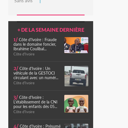
Sans avis
+ DE LA SEMAINE DERNIÈRE
1/
Côte d'Ivoire : Fraude
dans le domaine foncier,
Ibrahime Coulibal...
Côte d'Ivoire
2/
Côte d'Ivoire : Un
véhicule de la GESTOCI
circulant avec un numér...
Côte d'Ivoire
3/
Côte d'Ivoire :
L'établissement de la CNI
pour les enfants dès 05...
Côte d'Ivoire
4/
Côte d'Ivoire : Présumé