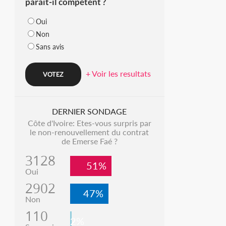
parait-il compétent ?
Oui
Non
Sans avis
+ Voir les resultats
DERNIER SONDAGE
Côte d'Ivoire: Etes-vous surpris par
le non-renouvellement du contrat
de Emerse Faé ?
3128
51%
Oui
2902
47%
Non
110
2%