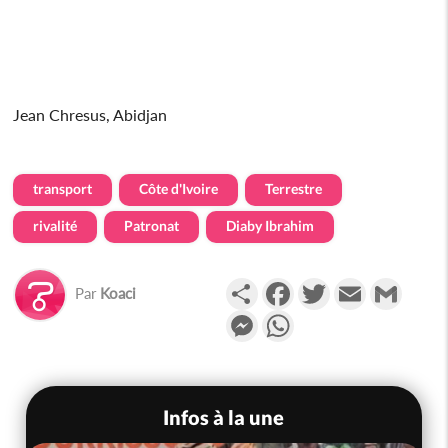
Jean Chresus, Abidjan
transport
Côte d'Ivoire
Terrestre
rivalité
Patronat
Diaby Ibrahim
Partager
Facebook
Twitter
Email
Gmail
Par
Koaci
Messenger
WhatsApp
Infos à la une