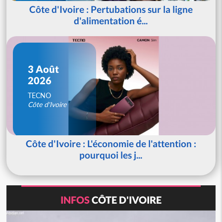
Côte d'Ivoire : Pertubations sur la ligne
d'alimentation é...
3 Août
2026
TECNO
Côte d'Ivoire
Côte d'Ivoire : L'économie de l'attention :
pourquoi les j...
INFOS
CÔTE D'IVOIRE