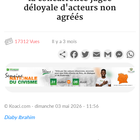
déloyale d'acteurs non
agréés
17312 Vues
Il y a 3 mois
Partager
Facebook
Twitter
Email
Gmail
Messen
W
© Koaci.com - dimanche 03 mai 2026 - 11:56
Diaby Ibrahim