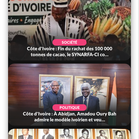
SOCIÉTÉ
Côte d'Ivoire : Fin du rachat des 100 000
tonnes de cacao, le SYNARFA-CI co...
POLITIQUE
Côte d'Ivoire : À Abidjan, Amadou Oury Bah
admire le modèle ivoirien et veu...