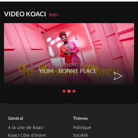
VIDEO KOACI
Voir+
RAP IVOIRE
YILIM - BONNE PLACE
Général
Thèmes
A la une de Koaci
Politique
Koaci Côte d'Ivoire
Société