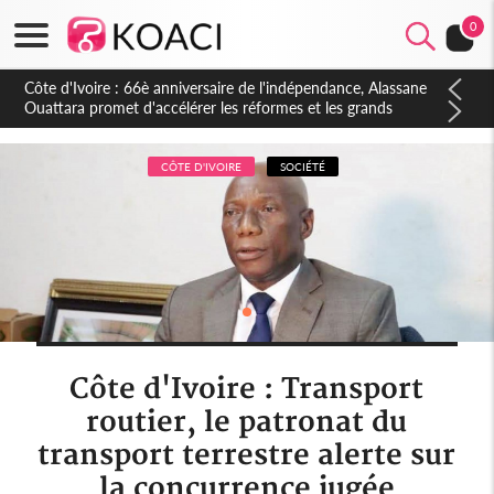
0
Côte d'Ivoire : À Abidjan, Amadou Oury Bah admire le modèle
ivoirien et veut s'en inspirer pour accélérer le développement
de la Guinée
CÔTE D'IVOIRE
SOCIÉTÉ
Côte d'Ivoire : Transport
routier, le patronat du
transport terrestre alerte sur
la concurrence jugée