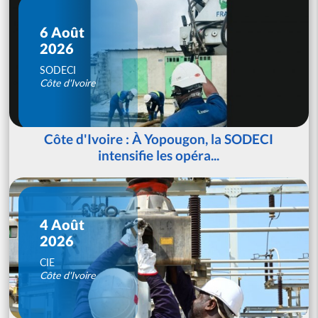
6 Août
2026
SODECI
Côte d'Ivoire
Côte d'Ivoire : À Yopougon, la SODECI
intensifie les opéra...
4 Août
2026
CIE
Côte d'Ivoire