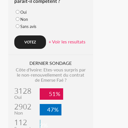
parait-il compétent ?
Oui
Non
Sans avis
+ Voir les resultats
DERNIER SONDAGE
Côte d'Ivoire: Etes-vous surpris par
le non-renouvellement du contrat
de Emerse Faé ?
3128
51%
Oui
2902
47%
Non
112
2%