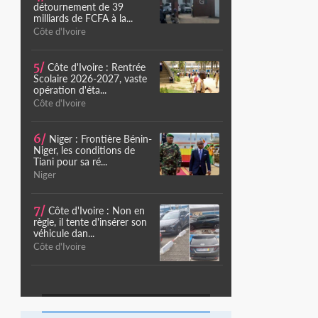
détournement de 39
milliards de FCFA à la...
Côte d'Ivoire
5/
Côte d'Ivoire : Rentrée
Scolaire 2026-2027, vaste
opération d'éta...
Côte d'Ivoire
6/
Niger : Frontière Bénin-
Niger, les conditions de
Tiani pour sa ré...
Niger
7/
Côte d'Ivoire : Non en
règle, il tente d'insérer son
véhicule dan...
Côte d'Ivoire