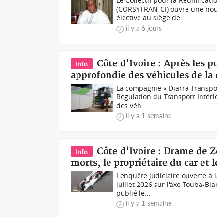
Le Collectif pour la Réunificat
(CORSYTRAN-CI) ouvre une nouv
élective au siège de...
il y a 6 jours
Côte d'Ivoire : Après les p
Info
approfondie des véhicules de la
La compagnie « Diarra Transport
Régulation du Transport Intéri
des véh...
il y a 1 semaine
Côte d'Ivoire : Drame de Zo
Info
morts, le propriétaire du car et 
L'enquête judiciaire ouverte à 
juillet 2026 sur l'axe Touba-
publié le...
il y a 1 semaine