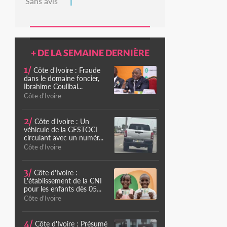
Sans avis
+ DE LA SEMAINE DERNIÈRE
1/
Côte d'Ivoire : Fraude
dans le domaine foncier,
Ibrahime Coulibal...
Côte d'Ivoire
2/
Côte d'Ivoire : Un
véhicule de la GESTOCI
circulant avec un numér...
Côte d'Ivoire
3/
Côte d'Ivoire :
L'établissement de la CNI
pour les enfants dès 05...
Côte d'Ivoire
4/
Côte d'Ivoire : Présumé