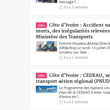
message f...
il y a 2 semaines
Côte d'Ivoire : Accident s
Info
morts, des irrégularités relevée
Ministère des Transports
Etienne Kouakou,&nbsp;Directe
(DR)&nbsp;Le lundi 13 juillet 2
survenu sur l’axe...
il y a 2 semaines
Côte d'Ivoire : CEDEAO, se
Info
transport aérien régional (PNUD
Le Programme des Nations unie
pays de la CEDEAO à avoir supp
d’Ivoire est l...
il y a 2 semaines