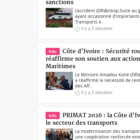
sanctions
L’accident (DR)&nbsp;Suite au 
ayant occasionné d'importants 
Transports e...
il y a 2 semaines
Côte d'Ivoire : Sécurité ro
Info
réaffirme son soutien aux action
Maritimes
Le Ministre Amadou Koné (DR)&
a réaffirmé la nécessité de ren
des Aff...
il y a 2 semaines
PRIMAT 2026 : la Côte d'I
Info
le secteur des transports
La modernisation des transport
une coopération renforcée entre