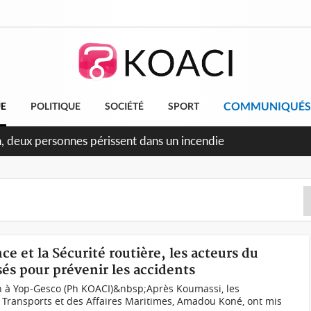
COMMUNIQUÉS
UE
POLITIQUE
SOCIÉTÉ
SPORT
ileu, la célébration de la fête nationale transformée en vaste
angereux
e et la Sécurité routière, les acteurs du
és pour prévenir les accidents
n à Yop-Gesco (Ph KOACI)&nbsp;Après Koumassi, les
 Transports et des Affaires Maritimes, Amadou Koné, ont mis