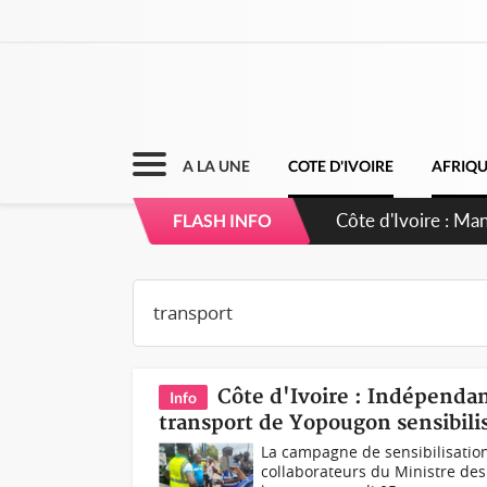
A LA UNE
COTE D'IVOIRE
AFRIQ
Côte d'Ivoire : Sé
FLASH INFO
dépigmentants d
Côte d'Ivoire : Indépendanc
Info
transport de Yopougon sensibilis
La campagne de sensibilisatio
collaborateurs du Ministre des