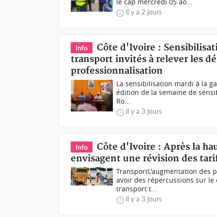
le cap mercredi 05 ao...
il y a 2 jours
Côte d'Ivoire : Sensibilisat
Info
transport invités à relever les d
professionnalisation
La sensibilisation mardi à la 
édition de la semaine de sensibi
Ro...
il y a 3 jours
Côte d'Ivoire : Après la ha
Info
envisagent une révision des tari
TransportL'augmentation des pr
avoir des répercussions sur le 
transport t...
il y a 3 jours