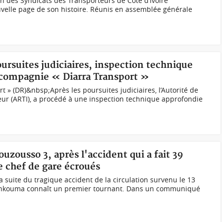
ion des Syndicats des Transporteurs de Côte d’Ivoire
elle page de son histoire. Réunis en assemblée générale
oursuites judiciaires, inspection technique
 compagnie « Diarra Transport »
 » (DR)&nbsp;Après les poursuites judiciaires, l’Autorité de
eur (ARTI), a procédé à une inspection technique approfondie
uzousso 3, après l'accident qui a fait 39
le chef de gare écroués
la suite du tragique accident de la circulation survenu le 13
Biankouma connaît un premier tournant. Dans un communiqué