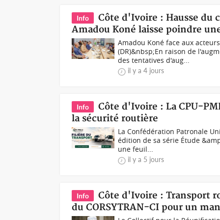
Côte d'Ivoire : Hausse du c
Info
Amadou Koné laisse poindre une 
Amadou Koné face aux acteurs
(DR)&nbsp;En raison de l'augme
des tentatives d'aug...
il y a 4 jours
Côte d'Ivoire : La CPU-PM
Info
la sécurité routière
La Confédération Patronale Un
édition de sa série Étude &am
une feuil...
il y a 5 jours
Côte d'Ivoire : Transport
Info
du CORSYTRAN-CI pour un mand