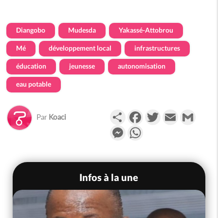
Diangobo
Mudesda
Yakassé-Attobrou
Mé
développement local
infrastructures
éducation
jeunesse
autonomisation
eau potable
Partager
Facebook
Twitter
Email
Gmail
Par
Koaci
Messenger
WhatsApp
Infos à la une