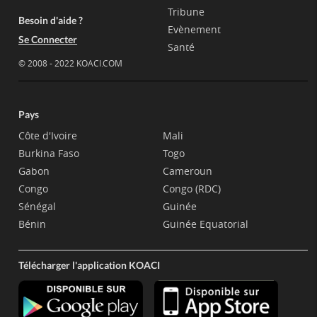
Tribune
Besoin d'aide ?
Evènement
Se Connecter
Santé
© 2008 - 2022 KOACI.COM
Pays
Côte d'Ivoire
Mali
Burkina Faso
Togo
Gabon
Cameroun
Congo
Congo (RDC)
Sénégal
Guinée
Bénin
Guinée Equatorial
Télécharger l'application KOACI