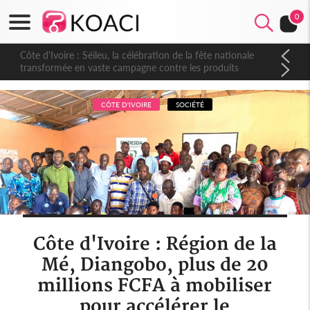
0
Côte d'Ivoire : Séileu, la célébration de la fête nationale
transformée en vaste campagne contre les produits
dépigmentants dangereux
CÔTE D'IVOIRE
SOCIÉTÉ
Côte d'Ivoire : Région de la
Mé, Diangobo, plus de 20
millions FCFA à mobiliser
pour accélérer le