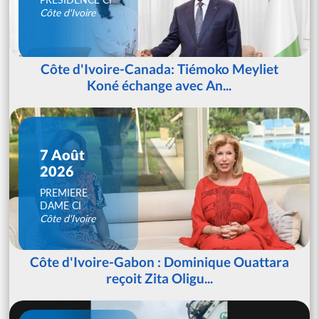
Côte d'Ivoire
Côte d'Ivoire-Canada: Tiémoko Meyliet
Koné échange avec An...
7 Août
2026
PREMIERE
DAME CI
Côte d'Ivoire
Côte d'Ivoire-Gabon : Dominique Ouattara
reçoit Zita Oligu...