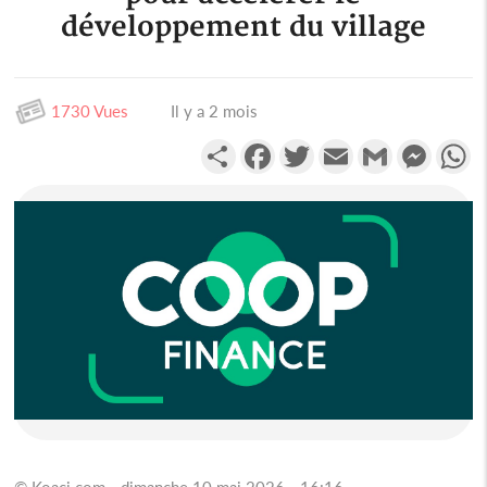
développement du village
1730 Vues
Il y a 2 mois
Partager
Facebook
Twitter
Email
Gmail
Messen
W
© Koaci.com - dimanche 10 mai 2026 - 16:16