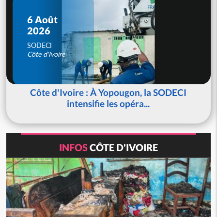
6 Août
2026
SODECI
Côte d'Ivoire
Côte d'Ivoire : À Yopougon, la SODECI
intensifie les opéra...
INFOS
CÔTE D'IVOIRE