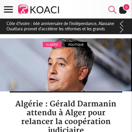
0
Côte d'Ivoire : À Abidjan, Amadou Oury Bah admire le modèle
ivoirien et veut s'en inspirer pour accélérer le développement
de la Guinée
ALGÉRIE
POLITIQUE
Algérie : Gérald Darmanin
attendu à Alger pour
relancer la coopération
judiciaire