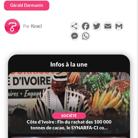
Gérald Darmanin
Partager
Facebook
Twitter
Email
Gmail
Par
Koaci
Messenger
WhatsApp
Infos à la une
SOCIÉTÉ
Côte d'Ivoire : Fin du rachat des 100 000
tonnes de cacao, le SYNARFA-CI co...