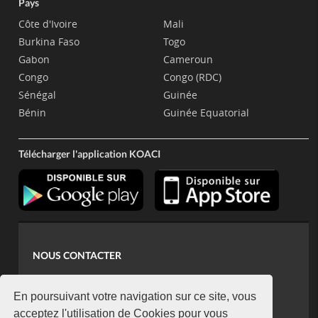
Pays
Côte d'Ivoire
Mali
Burkina Faso
Togo
Gabon
Cameroun
Congo
Congo (RDC)
Sénégal
Guinée
Bénin
Guinée Equatorial
Télécharger l'application KOACI
NOUS CONTACTER
contact@koaci.com
koaci@yahoo.fr
En poursuivant votre navigation sur ce site, vous
+225 07 08 85 52 93
acceptez l'utilisation de Cookies pour vous