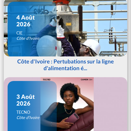
4 Août
2026
CIE
Côte d'Ivoire
Côte d'Ivoire : Pertubations sur la ligne
d'alimentation é...
3 Août
2026
TECNO
Côte d'Ivoire