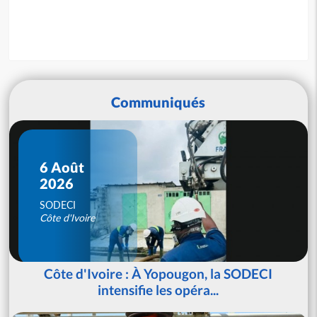
Communiqués
6 Août
2026
SODECI
Côte d'Ivoire
Côte d'Ivoire : À Yopougon, la SODECI
intensifie les opéra...