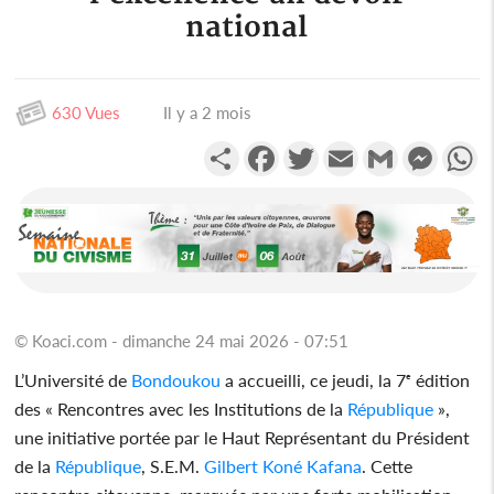
national
630 Vues
Il y a 2 mois
Partager
Facebook
Twitter
Email
Gmail
Messen
W
© Koaci.com - dimanche 24 mai 2026 - 07:51
L’Université de
Bondoukou
a accueilli, ce jeudi, la 7ᵉ édition
des « Rencontres avec les Institutions de la
République
»,
une initiative portée par le Haut Représentant du Président
de la
République
, S.E.M.
Gilbert Koné Kafana
. Cette