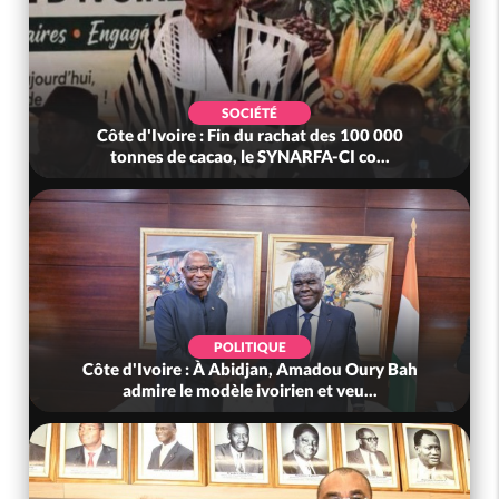
SOCIÉTÉ
Côte d'Ivoire : Fin du rachat des 100 000
tonnes de cacao, le SYNARFA-CI co...
POLITIQUE
Côte d'Ivoire : À Abidjan, Amadou Oury Bah
admire le modèle ivoirien et veu...