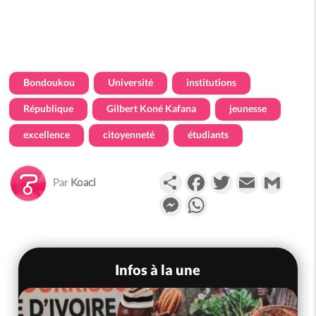
Bondoukou
Université
institutions
République
Gilbert Koné Kafana
jeunesse
excellence
citoyenneté
étudiants
Partager
Facebook
Twitter
Email
Gmail
Par
Koaci
Messenger
WhatsApp
Infos à la une