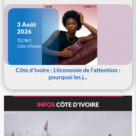
3 Août
2026
TECNO
Côte d'Ivoire
Côte d'Ivoire : L'économie de l'attention :
pourquoi les j...
INFOS
CÔTE D'IVOIRE