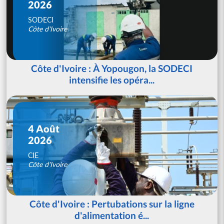
2026
SODECI
Côte d'Ivoire
Côte d'Ivoire : À Yopougon, la SODECI
intensifie les opéra...
4 Août
2026
CIE
Côte d'Ivoire
Côte d'Ivoire : Pertubations sur la ligne
d'alimentation é...