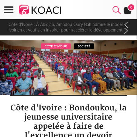
0
Côte d'Ivoire : À Abidjan, Amadou Oury Bah admire le modèle
ivoirien et veut s'en inspirer pour accélérer le développement
de la Guinée
CÔTE D'IVOIRE
SOCIÉTÉ
Côte d'Ivoire : Bondoukou, la
jeunesse universitaire
appelée à faire de
l'excellence un devoir