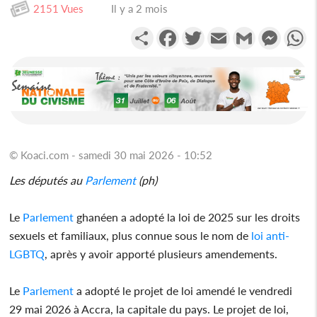
2151 Vues
Il y a 2 mois
Partager
Facebook
Twitter
Email
Gmail
Messen
W
© Koaci.com - samedi 30 mai 2026 - 10:52
Les députés au
Parlement
(ph)
Le
Parlement
ghanéen a adopté la loi de 2025 sur les droits
sexuels et familiaux, plus connue sous le nom de
loi anti-
LGBTQ
, après y avoir apporté plusieurs amendements.
Le
Parlement
a adopté le projet de loi amendé le vendredi
29 mai 2026 à Accra, la capitale du pays. Le projet de loi,