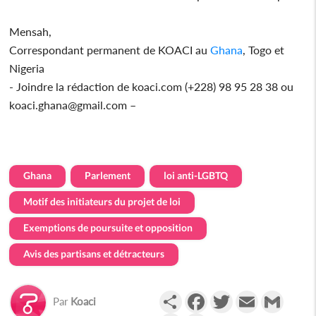
Mensah,
Correspondant permanent de KOACI au
Ghana
, Togo et
Nigeria
- Joindre la rédaction de koaci.com (+228) 98 95 28 38 ou
koaci.ghana@gmail.com –
Ghana
Parlement
loi anti-LGBTQ
Motif des initiateurs du projet de loi
Exemptions de poursuite et opposition
Avis des partisans et détracteurs
Partager
Facebook
Twitter
Email
Gmail
Par
Koaci