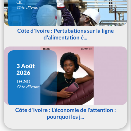
CIE
Côte d'Ivoire
Côte d'Ivoire : Pertubations sur la ligne
d'alimentation é...
3 Août
2026
TECNO
Côte d'Ivoire
Côte d'Ivoire : L'économie de l'attention :
pourquoi les j...