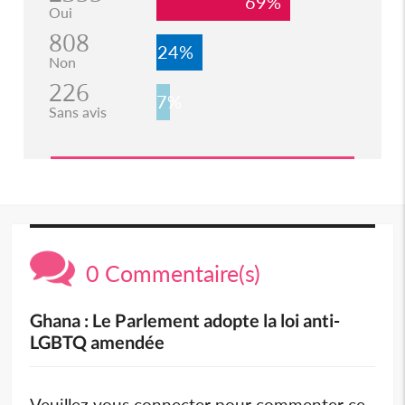
69%
Oui
808
24%
Non
226
7%
Sans avis
0 Commentaire(s)
Ghana : Le Parlement adopte la loi anti-
LGBTQ amendée
Veuillez vous connecter pour commenter ce