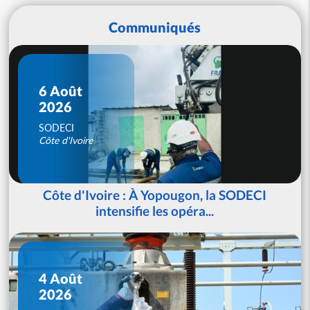
Communiqués
6 Août
2026
SODECI
Côte d'Ivoire
Côte d'Ivoire : À Yopougon, la SODECI
intensifie les opéra...
4 Août
2026