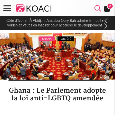
0
Côte d'Ivoire : À Abidjan, Amadou Oury Bah admire le modèle
ivoirien et veut s'en inspirer pour accélérer le développement
de la Guinée
GHANA
SOCIÉTÉ
Ghana : Le Parlement adopte
la loi anti-LGBTQ amendée