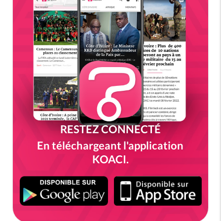
RESTEZ CONNECTÉ
En téléchargeant l'application
KOACI.