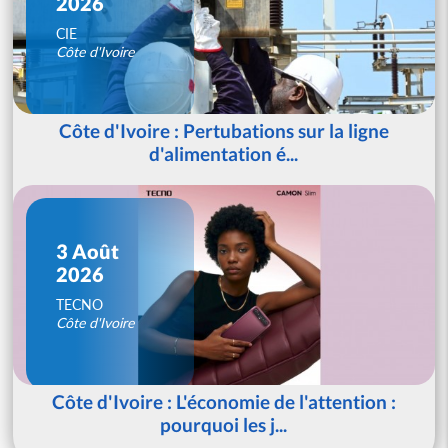
2026
CIE
Côte d'Ivoire
Côte d'Ivoire : Pertubations sur la ligne
d'alimentation é...
3 Août
2026
TECNO
Côte d'Ivoire
Côte d'Ivoire : L'économie de l'attention :
pourquoi les j...