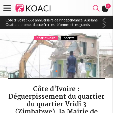
0
Côte d'Ivoire : À Abidjan, Amadou Oury Bah admire le modèle
ivoirien et veut s'en inspirer pour accélérer le développement
de la Guinée
CÔTE D'IVOIRE
SOCIÉTÉ
Côte d'Ivoire :
Déguerpissement du quartier
du quartier Vridi 3
(Zimbabwe), la Mairie de