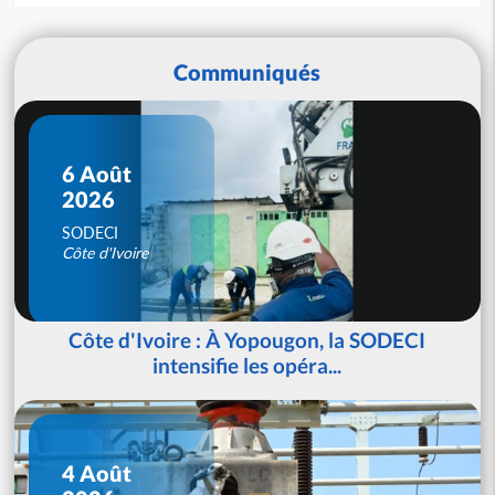
Communiqués
6 Août
2026
SODECI
Côte d'Ivoire
Côte d'Ivoire : À Yopougon, la SODECI
intensifie les opéra...
4 Août