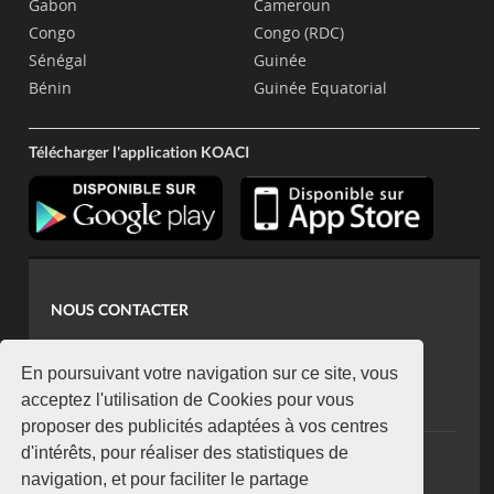
Gabon
Cameroun
Congo
Congo (RDC)
Sénégal
Guinée
Bénin
Guinée Equatorial
Télécharger l'application KOACI
NOUS CONTACTER
contact@koaci.com
koaci@yahoo.fr
En poursuivant votre navigation sur ce site, vous
+225 07 08 85 52 93
acceptez l'utilisation de Cookies pour vous
proposer des publicités adaptées à vos centres
d'intérêts, pour réaliser des statistiques de
NEWSLETTER
navigation, et pour faciliter le partage