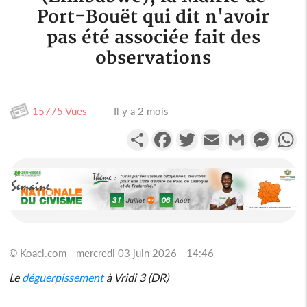
Port-Bouët qui dit n'avoir
pas été associée fait des
observations
15775 Vues
Il y a 2 mois
Partager
Facebook
Twitter
Email
Gmail
Messen
W
© Koaci.com - mercredi 03 juin 2026 - 14:46
Le
déguerpissement
à Vridi 3 (DR)