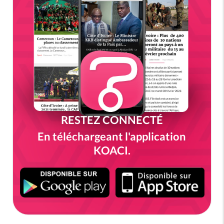
RESTEZ CONNECTÉ
En téléchargeant l'application
KOACI.