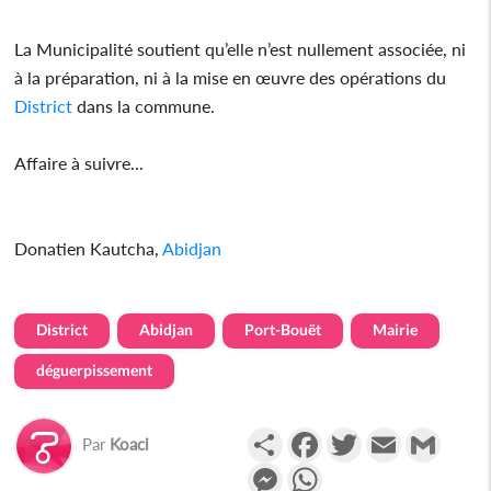
La Municipalité soutient qu’elle n’est nullement associée, ni
à la préparation, ni à la mise en œuvre des opérations du
District
dans la commune.
Affaire à suivre...
Donatien Kautcha,
Abidjan
District
Abidjan
Port-Bouët
Mairie
déguerpissement
Partager
Facebook
Twitter
Email
Gmail
Par
Koaci
Messenger
WhatsApp