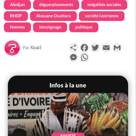
Abidjan
déguerpissements
inégalités sociales
RHDP
Alassane Ouattara
société ivoirienne
femmes
témoignage
politique
Partager
Facebook
Twitter
Email
Gmail
Par
Koaci
Messenger
WhatsApp
Infos à la une
SOCIÉTÉ