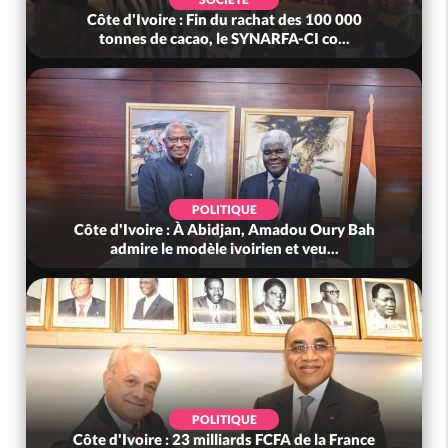
Côte d'Ivoire : MIRAH, bras de fer autour de la
mutuelle, le SYNHA-CI saisi...
POLITIQUE
Côte d'Ivoire : Violences tragiques à Kossandji
(Mé) ayant fait 03 morts, A...
SOCIÉTÉ
Côte d'Ivoire : « On ne veut pas mourir chez