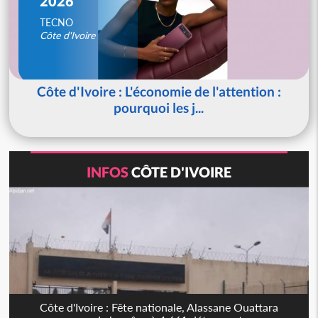
2026
TECNO
Côte d'Ivoire
Côte d'Ivoire : L'économie de l'attention :
pourquoi les j...
INFOS
CÔTE D'IVOIRE
Côte d'Ivoire : Fête nationale, Alassane Ouattara