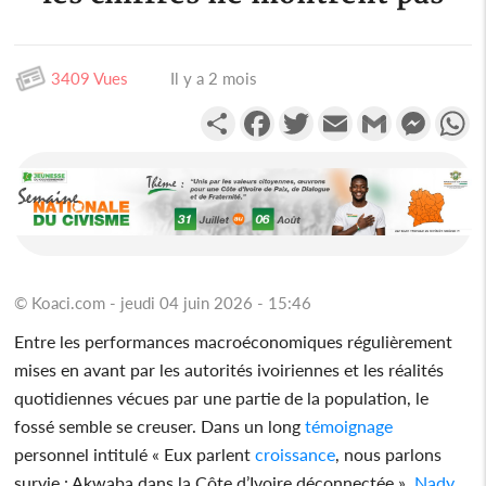
3409 Vues
Il y a 2 mois
Partager
Facebook
Twitter
Email
Gmail
Messen
W
© Koaci.com - jeudi 04 juin 2026 - 15:46
Entre les performances macroéconomiques régulièrement
mises en avant par les autorités ivoiriennes et les réalités
quotidiennes vécues par une partie de la population, le
fossé semble se creuser. Dans un long
témoignage
personnel intitulé « Eux parlent
croissance
, nous parlons
survie : Akwaba dans la Côte d’Ivoire déconnectée »,
Nady