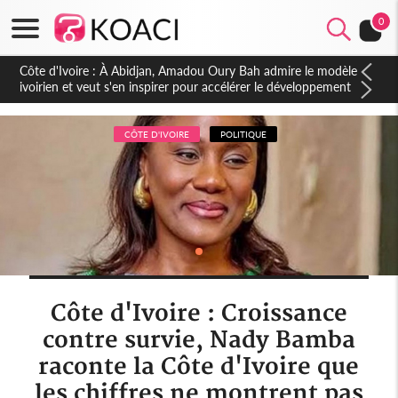
0
Côte d'Ivoire : À Abidjan, Amadou Oury Bah admire le modèle
ivoirien et veut s'en inspirer pour accélérer le développement
de la Guinée
CÔTE D'IVOIRE
POLITIQUE
Côte d'Ivoire : Croissance
contre survie, Nady Bamba
raconte la Côte d'Ivoire que
les chiffres ne montrent pas