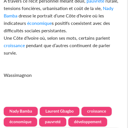
À travers ce récit personnel mêlant deuil,
pauvreté
rurale,
tensions foncières, urbanisation et coût de la vie,
Nady
Bamba
dresse le portrait d’une Côte d’Ivoire où les
indicateurs
économique
s positifs coexistent avec des
difficultés sociales persistantes.
Une Côte d’Ivoire où, selon ses mots, certains parlent
croissance
pendant que d’autres continuent de parler
survie.
Wassimagnon
Nady Bamba
Laurent Gbagbo
croissance
économique
pauvreté
développement