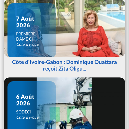
7 Août
2026
PREMIERE
DAME CI
Côte d'Ivoire
Côte d'Ivoire-Gabon : Dominique Ouattara
reçoit Zita Oligu...
6 Août
2026
SODECI
Côte d'Ivoire