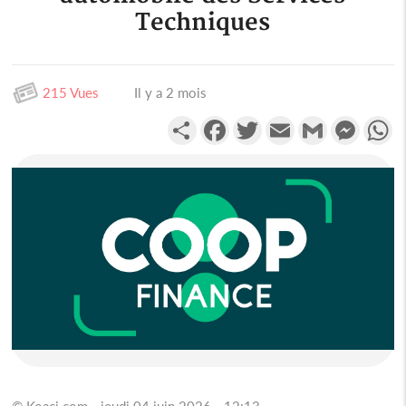
Techniques
215 Vues
Il y a 2 mois
Partager
Facebook
Twitter
Email
Gmail
Messen
W
© Koaci.com - jeudi 04 juin 2026 - 12:13