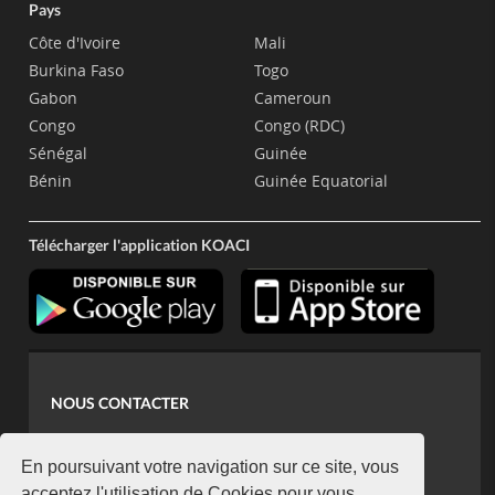
Pays
Côte d'Ivoire
Mali
Burkina Faso
Togo
Gabon
Cameroun
Congo
Congo (RDC)
Sénégal
Guinée
Bénin
Guinée Equatorial
Télécharger l'application KOACI
NOUS CONTACTER
contact@koaci.com
koaci@yahoo.fr
En poursuivant votre navigation sur ce site, vous
acceptez l'utilisation de Cookies pour vous