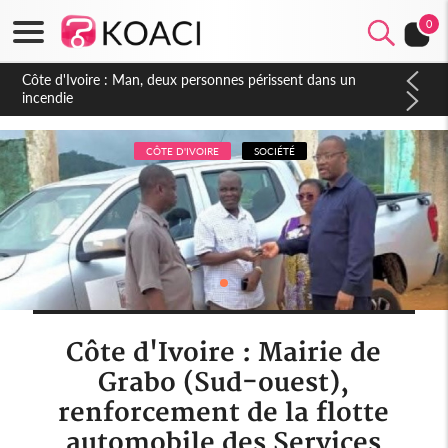
0
Côte d'Ivoire : Séileu, la célébration de la fête nationale
transformée en vaste campagne contre les produits
dépigmentants dangereux
CÔTE D'IVOIRE
SOCIÉTÉ
Côte d'Ivoire : Mairie de
Grabo (Sud-ouest),
renforcement de la flotte
automobile des Services