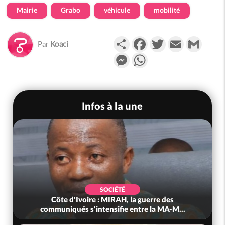
Mairie
Grabo
véhicule
mobilité
Partager
Facebook
Twitter
Email
Gmail
Par
Koaci
Messenger
WhatsApp
Infos à la une
SOCIÉTÉ
Côte d'Ivoire : MIRAH, la guerre des
communiqués s'intensifie entre la MA-M...