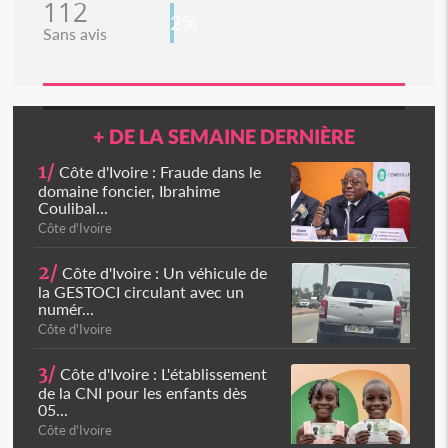
112
2%
Sans avis
+ DE LA SEMAINE DERNIÈRE
1/
Côte d'Ivoire : Fraude dans le
domaine foncier, Ibrahime
Coulibal...
Côte d'Ivoire
2/
Côte d'Ivoire : Un véhicule de
la GESTOCI circulant avec un
numér...
Côte d'Ivoire
3/
Côte d'Ivoire : L'établissement
de la CNI pour les enfants dès
05...
Côte d'Ivoire