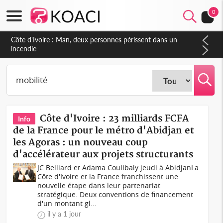
0
Côte d'Ivoire : Séileu, la célébration de la fête nationale
transformée en vaste campagne contre les produits
dépigmentants dangereux
Côte d'Ivoire : 23 milliards FCFA
Info
de la France pour le métro d'Abidjan et
les Agoras : un nouveau coup
d'accélérateur aux projets structurants
JC Belliard et Adama Coulibaly jeudi à AbidjanLa
Côte d'Ivoire et la France franchissent une
nouvelle étape dans leur partenariat
stratégique. Deux conventions de financement
d'un montant gl...
il y a 1 jour