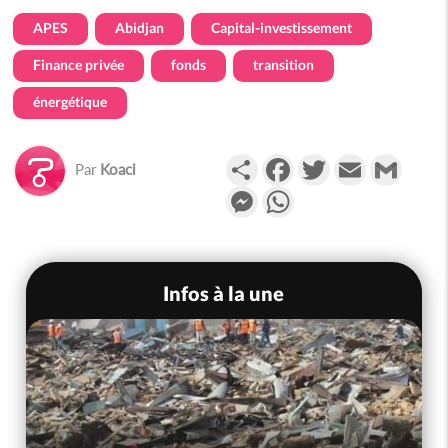
APES
Abidjan
Capital-investissement
Finance privée
fonds
transition
énergétique
Partager
Facebook
Twitter
Email
Gmail
Par
Koaci
Messenger
WhatsApp
Infos à la une