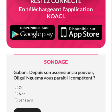
RESTEZ CONNECTÉ
En téléchargeant l'application
KOACI.
SONDAGE
Gabon : Depuis son ascension au pouvoir,
Oligui Nguema vous parait-il compétent ?
Oui
Non
Sans avis