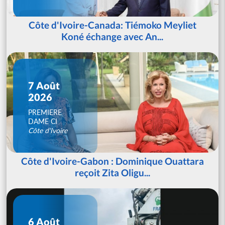
Côte d'Ivoire-Canada: Tiémoko Meyliet
Koné échange avec An...
7 Août
2026
PREMIERE
DAME CI
Côte d'Ivoire
Côte d'Ivoire-Gabon : Dominique Ouattara
reçoit Zita Oligu...
6 Août