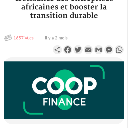
africaines et booster la
transition durable
1657 Vues
Il y a 2 mois
Partager
Facebook
Twitter
Email
Gmail
Messen
W