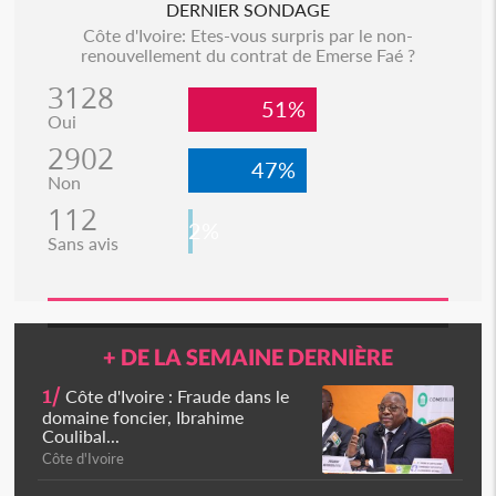
DERNIER SONDAGE
Côte d'Ivoire: Etes-vous surpris par le non-
renouvellement du contrat de Emerse Faé ?
3128
51%
Oui
2902
47%
Non
112
2%
Sans avis
+ DE LA SEMAINE DERNIÈRE
1/
Côte d'Ivoire : Fraude dans le
domaine foncier, Ibrahime
Coulibal...
Côte d'Ivoire