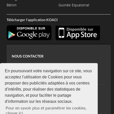
Bénin
Guinée Equatorial
Télécharger l'application KOACI
NOUS CONTACTER
contact@koaci.com
koaci@yahoo.fr
En poursuivant votre navigation sur ce site, vous
+225 07 08 85 52 93
acceptez l'utilisation de Cookies pour vous
proposer des publicités adaptées à vos centres
d'intérêts, pour réaliser des statistiques de
NEWSLETTER
navigation, et pour faciliter le partage
Restez connecté via notre newsletter
d'information sur les réseaux sociaux.
S'abonner
Pour en savoir plus et paramétrer les cookies,
Se désabonner
cliquer ici