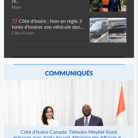
ré...
Niger
7/
Côte d'Ivoire : Non en règle, il
tente d'insérer son véhicule dan...
Côte d'Ivoire
COMMUNIQUÉS
Côte d'Ivoire-Canada: Tiémoko Meyliet Koné
échange avec Anita Anand, Ministre des Affaires é...