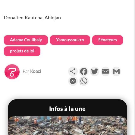
Donatien Kautcha, Abidjan
Adama Coulibaly
Yamoussoukro
Sénateurs
projets de loi
Partager
Facebook
Twitter
Email
Gmail
Par
Koaci
Messenger
WhatsApp
Infos à la une