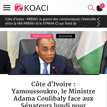
0
Côte d'Ivoire : Indépendance 2026, Thiam plaide pour un
environnement démocratique plus apaisé
CÔTE D'IVOIRE
ECONOMIE
Côte d'Ivoire :
Yamoussoukro, le Ministre
Adama Coulibaly face aux
Sénateurs lundi pour