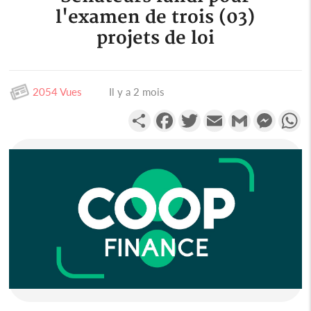
l'examen de trois (03)
projets de loi
2054 Vues
Il y a 2 mois
Partager
Facebook
Twitter
Email
Gmail
Messen
W