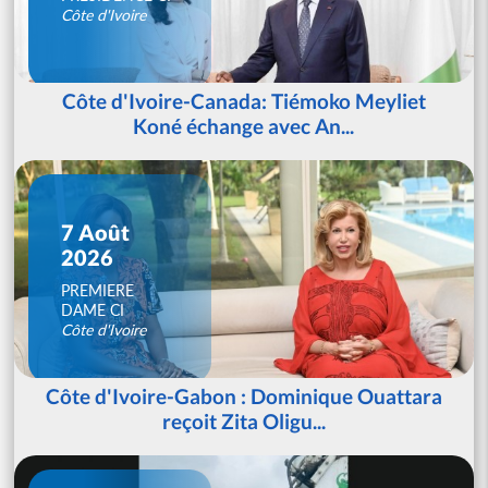
Côte d'Ivoire
Côte d'Ivoire-Canada: Tiémoko Meyliet
Koné échange avec An...
7 Août
2026
PREMIERE
DAME CI
Côte d'Ivoire
Côte d'Ivoire-Gabon : Dominique Ouattara
reçoit Zita Oligu...