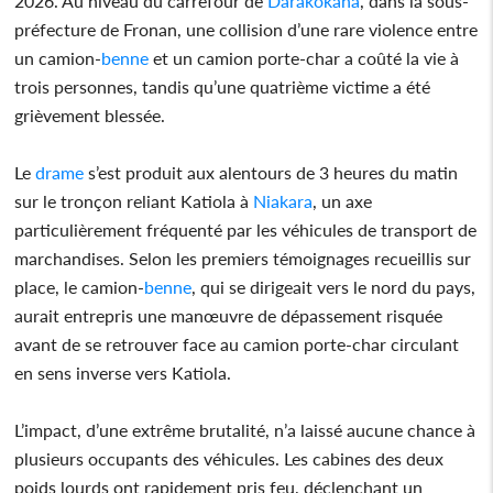
2026. Au niveau du carrefour de
Darakokaha
, dans la sous-
préfecture de Fronan, une collision d’une rare violence entre
un camion-
benne
et un camion porte-char a coûté la vie à
trois personnes, tandis qu’une quatrième victime a été
grièvement blessée.
Le
drame
s’est produit aux alentours de 3 heures du matin
sur le tronçon reliant Katiola à
Niakara
, un axe
particulièrement fréquenté par les véhicules de transport de
marchandises. Selon les premiers témoignages recueillis sur
place, le camion-
benne
, qui se dirigeait vers le nord du pays,
aurait entrepris une manœuvre de dépassement risquée
avant de se retrouver face au camion porte-char circulant
en sens inverse vers Katiola.
L’impact, d’une extrême brutalité, n’a laissé aucune chance à
plusieurs occupants des véhicules. Les cabines des deux
poids lourds ont rapidement pris feu, déclenchant un