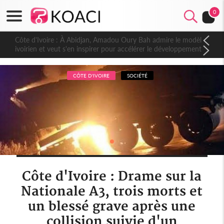
0
Côte d'Ivoire : À Abidjan, Amadou Oury Bah admire le modèle
ivoirien et veut s'en inspirer pour accélérer le développement
de la Guinée
CÔTE D'IVOIRE
SOCIÉTÉ
Côte d'Ivoire : Drame sur la
Nationale A3, trois morts et
un blessé grave après une
collision suivie d'un