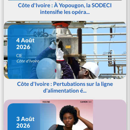
Côte d'Ivoire : À Yopougon, la SODECI
intensifie les opéra...
4 Août
2026
CIE
Côte d'Ivoire
Côte d'Ivoire : Pertubations sur la ligne
d'alimentation é...
3 Août
2026