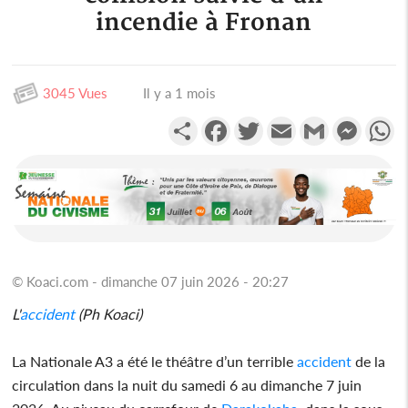
incendie à Fronan
3045 Vues
Il y a 1 mois
Partager
Facebook
Twitter
Email
Gmail
Messen
W
© Koaci.com - dimanche 07 juin 2026 - 20:27
L'
accident
(Ph Koaci)
La Nationale A3 a été le théâtre d’un terrible
accident
de la
circulation dans la nuit du samedi 6 au dimanche 7 juin