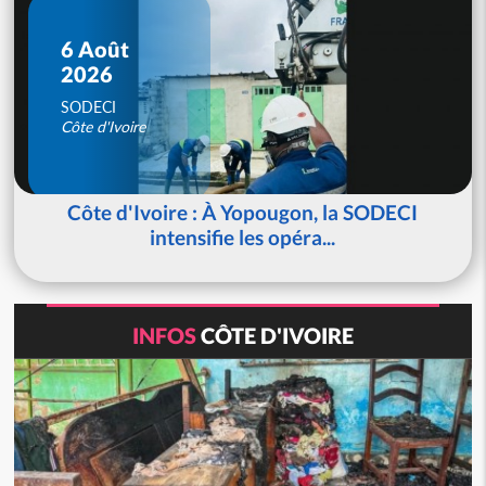
6 Août
2026
SODECI
Côte d'Ivoire
Côte d'Ivoire : À Yopougon, la SODECI
intensifie les opéra...
INFOS
CÔTE D'IVOIRE