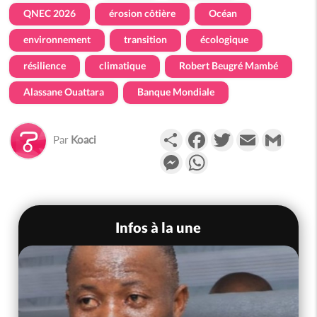
QNEC 2026
érosion côtière
Océan
environnement
transition
écologique
résilience
climatique
Robert Beugré Mambé
Alassane Ouattara
Banque Mondiale
Partager
Facebook
Twitter
Email
Gmail
Par
Koaci
Messenger
WhatsApp
Infos à la une