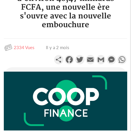
FCFA, une nouvelle ère
s'ouvre avec la nouvelle
embouchure
2334 Vues
Il y a 2 mois
Partager
Facebook
Twitter
Email
Gmail
Messen
W