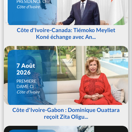
PRESIDENCE CI
Côte d'Ivoire
Côte d'Ivoire-Canada: Tiémoko Meyliet
Koné échange avec An...
7 Août
2026
PREMIERE
DAME CI
Côte d'Ivoire
Côte d'Ivoire-Gabon : Dominique Ouattara
reçoit Zita Oligu...