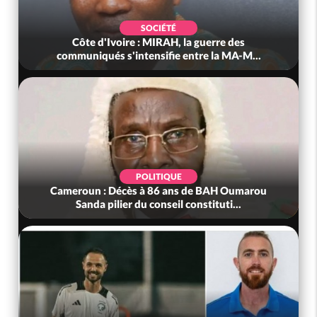
POLITIQUE
des
Côte d'Ivoire : Après le pari réussi du 66e
A-M...
anniversaire, Adama Bictogo : «...
POLITIQUE
Oumarou
Bénin : L'ancien président Patrice Talon élu à l
...
tête du Sénat