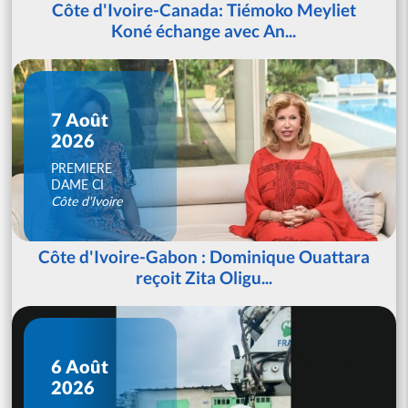
Côte d'Ivoire-Canada: Tiémoko Meyliet
Koné échange avec An...
7 Août
2026
PREMIERE
DAME CI
Côte d'Ivoire
Côte d'Ivoire-Gabon : Dominique Ouattara
reçoit Zita Oligu...
6 Août
2026