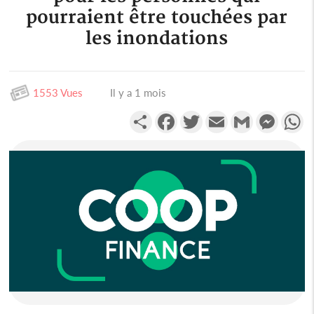
pourraient être touchées par
les inondations
1553 Vues
Il y a 1 mois
Partager
Facebook
Twitter
Email
Gmail
Messen
W