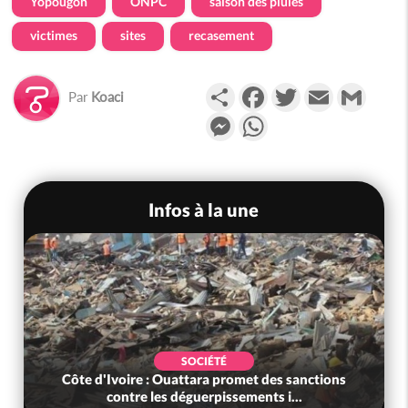
Yopougon
ONPC
saison des pluies
victimes
sites
recasement
Partager
Facebook
Twitter
Email
Gmail
Par
Koaci
Messenger
WhatsApp
Infos à la une
SOCIÉTÉ
Côte d'Ivoire : Ouattara promet des sanctions
contre les déguerpissements i...