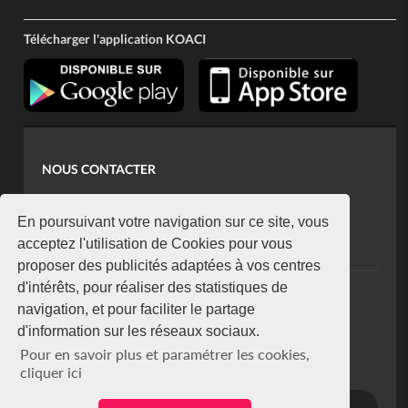
Télécharger l'application KOACI
NOUS CONTACTER
contact@koaci.com
koaci@yahoo.fr
En poursuivant votre navigation sur ce site, vous
+225 07 08 85 52 93
acceptez l'utilisation de Cookies pour vous
proposer des publicités adaptées à vos centres
d'intérêts, pour réaliser des statistiques de
NEWSLETTER
navigation, et pour faciliter le partage
Restez connecté via notre newsletter
d'information sur les réseaux sociaux.
S'abonner
Pour en savoir plus et paramétrer les cookies,
Se désabonner
cliquer ici