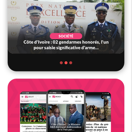
SOCIÉTÉ
POL
re : 02 gendarmes honorés, l'un
Côte d'Ivoire :
isie significative d'arme...
l'indépendance, Ala