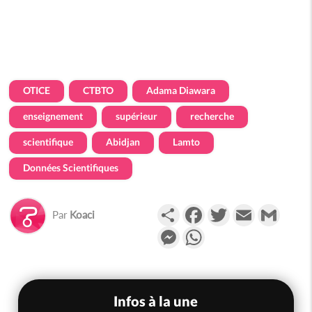
OTICE
CTBTO
Adama Diawara
enseignement
supérieur
recherche
scientifique
Abidjan
Lamto
Données Scientifiques
Partager
Facebook
Twitter
Email
Gmail
Par
Koaci
Messenger
WhatsApp
Infos à la une