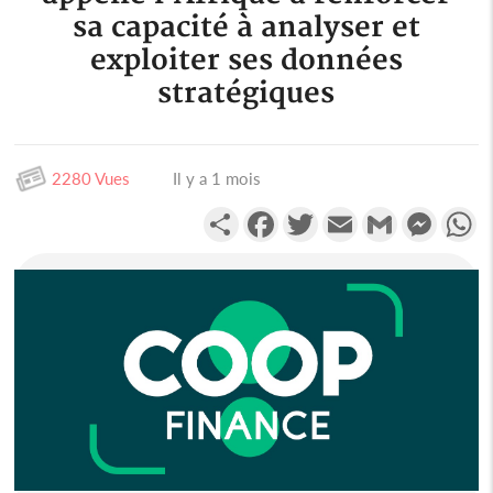
sa capacité à analyser et
exploiter ses données
stratégiques
2280 Vues
Il y a 1 mois
Partager
Facebook
Twitter
Email
Gmail
Messen
W