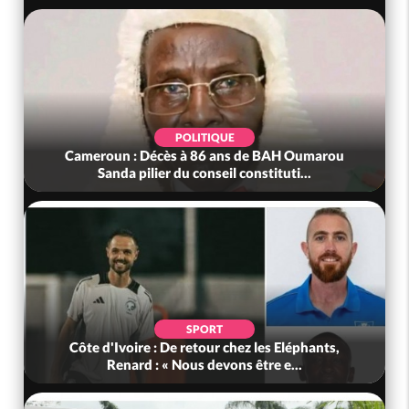
POLITIQUE
POL
Décès à 86 ans de BAH Oumarou
Côte d'Ivoire : Fê
lier du conseil constituti...
Ouattara accorde
SPORT
SO
 : De retour chez les Eléphants,
Côte d'Ivoire : I
 : « Nous devons être e...
véhicules mis en 