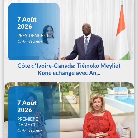
7 Août
2026
PRESIDENCE CI
Côte d'Ivoire
Côte d'Ivoire-Canada: Tiémoko Meyliet
Koné échange avec An...
7 Août
2026
PREMIERE
DAME CI
Côte d'Ivoire