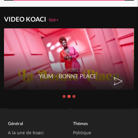
VIDEO KOACI
Voir+
RAP IVOIRE
E
RENARD BARAKISSA - DOS 
CHAT
Général
Thèmes
A la une de Koaci
Politique