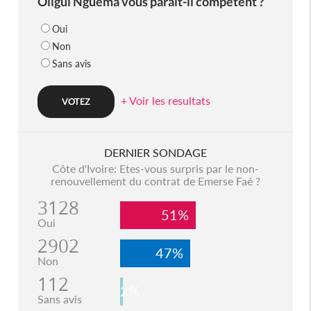
Oligui Nguema vous parait-il compétent ?
Oui
Non
Sans avis
+ Voir les resultats
DERNIER SONDAGE
Côte d'Ivoire: Etes-vous surpris par le non-
renouvellement du contrat de Emerse Faé ?
3128
51%
Oui
2902
47%
Non
112
2%
Sans avis