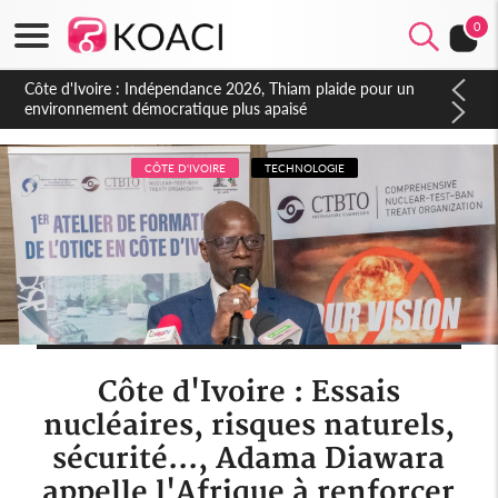
0
Côte d'Ivoire : Concours INFAS 2026, les convocations
seront disponibles à compter du samedi
CÔTE D'IVOIRE
TECHNOLOGIE
Côte d'Ivoire : Essais
nucléaires, risques naturels,
sécurité..., Adama Diawara
appelle l'Afrique à renforcer