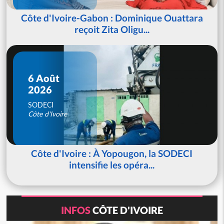
Côte d'Ivoire-Gabon : Dominique Ouattara
reçoit Zita Oligu...
6 Août
2026
SODECI
Côte d'Ivoire
Côte d'Ivoire : À Yopougon, la SODECI
intensifie les opéra...
INFOS
CÔTE D'IVOIRE