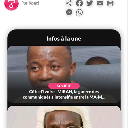
Partager
Facebook
Twitter
Email
Gmail
Par
Koaci
Messenger
WhatsApp
Infos à la une
SOCIÉTÉ
Côte d'Ivoire : MIRAH, la guerre des
communiqués s'intensifie entre la MA-M...