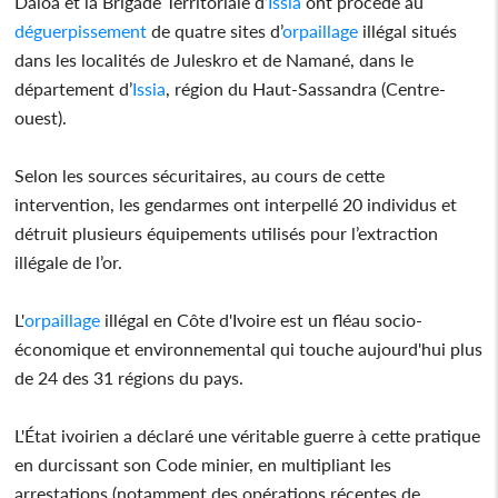
Daloa et la Brigade Territoriale d’
Issia
ont procédé au
déguerpissement
de quatre sites d’
orpaillage
illégal situés
dans les localités de Juleskro et de Namané, dans le
département d’
Issia
, région du Haut-Sassandra (Centre-
ouest).
Selon les sources sécuritaires, au cours de cette
intervention, les gendarmes ont interpellé 20 individus et
détruit plusieurs équipements utilisés pour l’extraction
illégale de l’or.
L'
orpaillage
illégal en Côte d'Ivoire est un fléau socio-
économique et environnemental qui touche aujourd'hui plus
de 24 des 31 régions du pays.
L'État ivoirien a déclaré une véritable guerre à cette pratique
en durcissant son Code minier, en multipliant les
arrestations (notamment des opérations récentes de