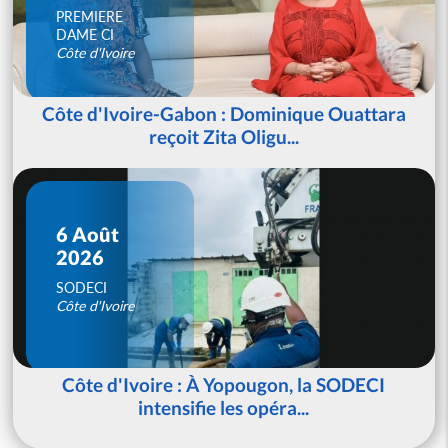
PREMIERE
DAME CI
Côte d'Ivoire
Côte d'Ivoire-Gabon : Dominique Ouattara
reçoit Zita Oligu...
6 Août
2026
SODECI
Côte d'Ivoire
Côte d'Ivoire : À Yopougon, la SODECI
intensifie les opéra...