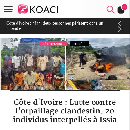
0
Côte d'Ivoire : Séileu, la célébration de la fête nationale
transformée en vaste campagne contre les produits
dépigmentants dangereux
CÔTE D'IVOIRE
SOCIÉTÉ
Côte d'Ivoire : Lutte contre
l'orpaillage clandestin, 20
individus interpellés à Issia