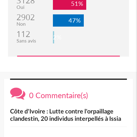
3128
51%
Oui
2902
47%
Non
112
2%
Sans avis
0 Commentaire(s)
Côte d'Ivoire : Lutte contre l'orpaillage
clandestin, 20 individus interpellés à Issia