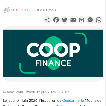
2015 Vues
Il y a 1 mois
Partager
Facebook
Twitter
Email
Gmail
Messen
W
© Koaci.com - mardi 09 juin 2026 - 07:49
Le jeudi 04 juin 2026, l’Escadron de
Gendarmerie
Mobile de