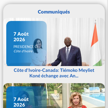
Communiqués
7 Août
2026
PRESIDENCE CI
Côte d'Ivoire
Côte d'Ivoire-Canada: Tiémoko Meyliet
Koné échange avec An...
7 Août
2026