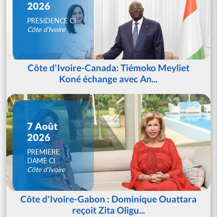
2026
PRESIDENCE CI
Côte d'Ivoire
Côte d'Ivoire-Canada: Tiémoko Meyliet
Koné échange avec An...
7 Août
2026
PREMIERE
DAME CI
Côte d'Ivoire
Côte d'Ivoire-Gabon : Dominique Ouattara
reçoit Zita Oligu...