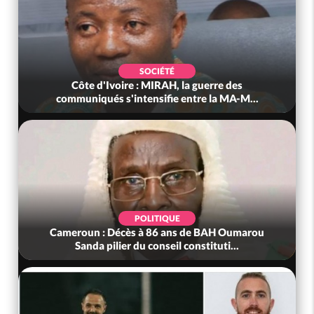
POLITIQUE
Côte d'Ivoire : Après le pari réussi du 66e
anniversaire, Adama Bictogo : «...
POLITIQUE
Bénin : L'ancien président Patrice Talon élu à la
tête du Sénat