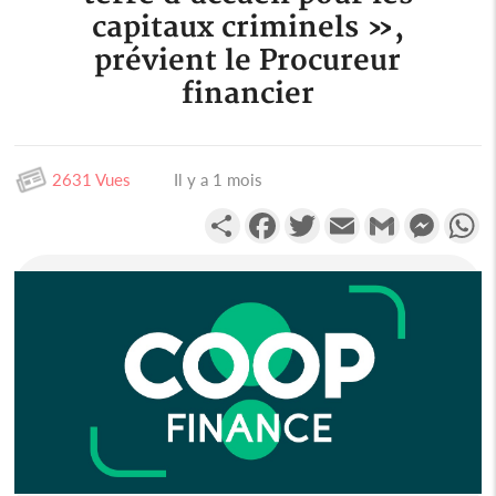
capitaux criminels »,
prévient le Procureur
financier
2631 Vues
Il y a 1 mois
Partager
Facebook
Twitter
Email
Gmail
Messen
W