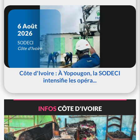
6 Août
2026
SODECI
Côte d'Ivoire
Côte d'Ivoire : À Yopougon, la SODECI
intensifie les opéra...
INFOS
CÔTE D'IVOIRE