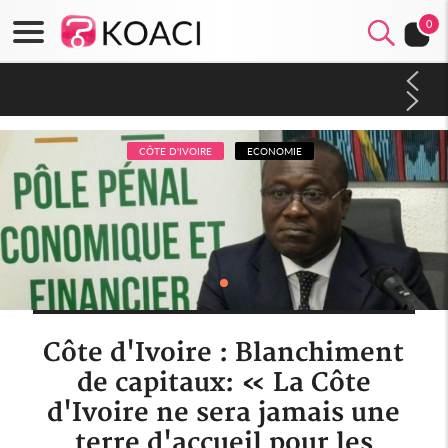
0
Côte d'Ivoire : Séileu, la célébration de la fête nationale
transformée en vaste campagne contre les produits
dépigmentants dangereux
CÔTE D'IVOIRE
ECONOMIE
Côte d'Ivoire : Blanchiment
de capitaux: « La Côte
d'Ivoire ne sera jamais une
terre d'accueil pour les