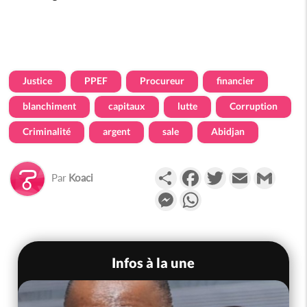
Justice
PPEF
Procureur
financier
blanchiment
capitaux
lutte
Corruption
Criminalité
argent
sale
Abidjan
Partager
Facebook
Twitter
Email
Gmail
Par
Koaci
Messenger
WhatsApp
Infos à la une