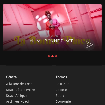
RAP IVOIRE
RENARD BARAKISSA - DOS DE
CHAT
Général
Thèmes
A la une de Koaci
Politique
Koaci Côte d'Ivoire
Société
Koaci Afrique
Sport
Archives Koaci
Economie