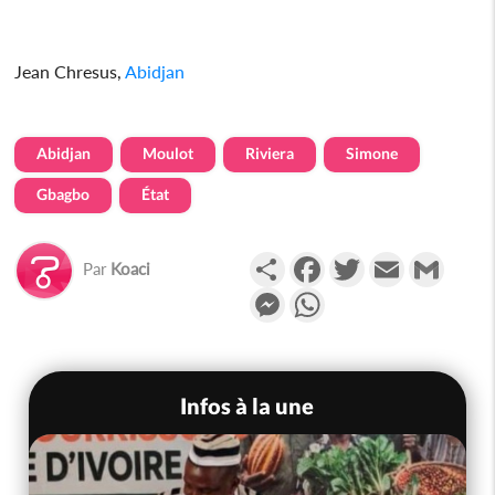
Jean Chresus,
Abidjan
Abidjan
Moulot
Riviera
Simone
Gbagbo
État
Partager
Facebook
Twitter
Email
Gmail
Par
Koaci
Messenger
WhatsApp
Infos à la une