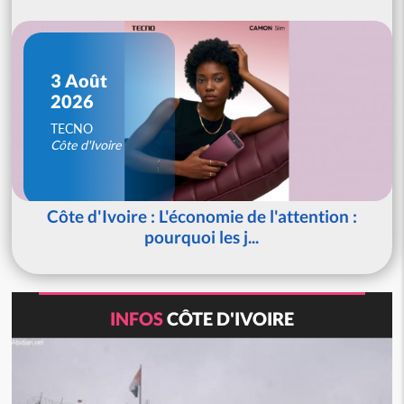
3 Août
2026
TECNO
Côte d'Ivoire
Côte d'Ivoire : L'économie de l'attention :
pourquoi les j...
INFOS
CÔTE D'IVOIRE