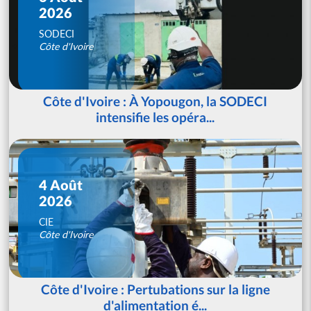
2026
SODECI
Côte d'Ivoire
Côte d'Ivoire : À Yopougon, la SODECI
intensifie les opéra...
4 Août
2026
CIE
Côte d'Ivoire
Côte d'Ivoire : Pertubations sur la ligne
d'alimentation é...