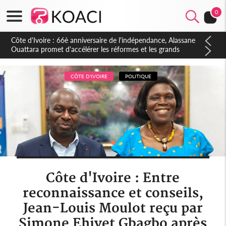
0
Côte d'Ivoire : À Abidjan, Amadou Oury Bah admire le modèle
ivoirien et veut s'en inspirer pour accélérer le développement
de la Guinée
CÔTE D'IVOIRE
POLITIQUE
Côte d'Ivoire : Entre
reconnaissance et conseils,
Jean-Louis Moulot reçu par
Simone Ehivet Gbagbo après