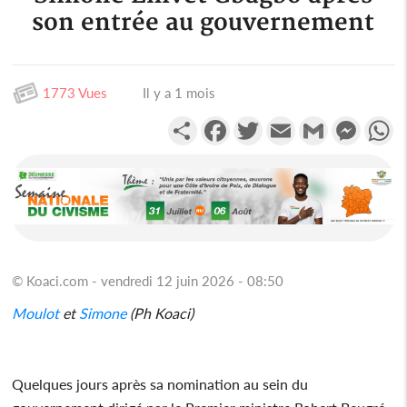
son entrée au gouvernement
1773 Vues
Il y a 1 mois
Partager
Facebook
Twitter
Email
Gmail
Messen
W
© Koaci.com - vendredi 12 juin 2026 - 08:50
Moulot
et
Simone
(Ph Koaci)
Quelques jours après sa nomination au sein du