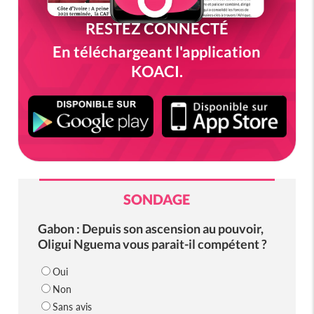
RESTEZ CONNECTÉ
En téléchargeant l'application
KOACI.
SONDAGE
Gabon : Depuis son ascension au pouvoir,
Oligui Nguema vous parait-il compétent ?
Oui
Non
Sans avis