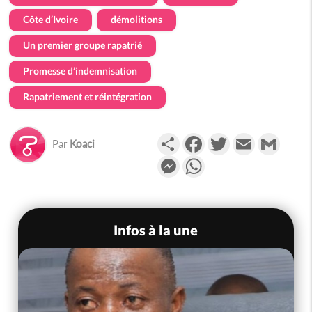
Côte d’Ivoire
démolitions
Un premier groupe rapatrié
Promesse d’indemnisation
Rapatriement et réintégration
Partager
Facebook
Twitter
Email
Gmail
Par
Koaci
Messenger
WhatsApp
Infos à la une