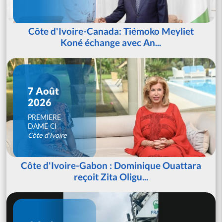
Côte d'Ivoire-Canada: Tiémoko Meyliet
Koné échange avec An...
7 Août
2026
PREMIERE
DAME CI
Côte d'Ivoire
Côte d'Ivoire-Gabon : Dominique Ouattara
reçoit Zita Oligu...