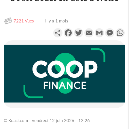
7221 Vues
Il y a 1 mois
Partager
Facebook
Twitter
Email
Gmail
Messen
W
© Koaci.com - vendredi 12 juin 2026 - 12:26