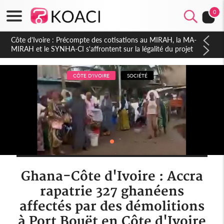
0
Côte d'Ivoire : Indépendance 2026, Thiam plaide pour un
environnement démocratique plus apaisé
CÔTE D'IVOIRE
SOCIÉTÉ
Ghana-Côte d'Ivoire : Accra
rapatrie 327 ghanéens
affectés par des démolitions
à Port Bouët en Côte d'Ivoire